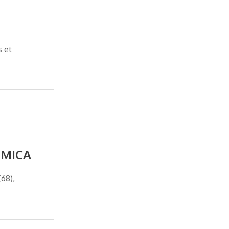
s et
t MICA
68),