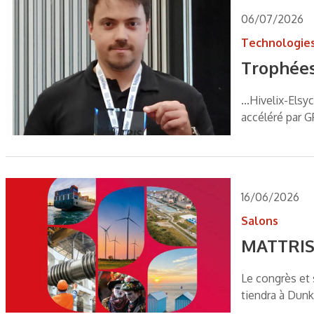
06/07/2026
Technologie
Trophées 
...Hivelix-Els
accéléré par G
16/06/2026
Salons
MATTRIS’
Le congrès et 
tiendra à Dunke