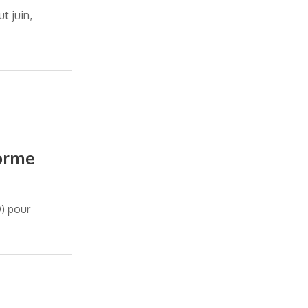
t juin,
forme
O) pour