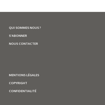
06/07/2026
QUI SOMMES NOUS ?
Technologies
,
Salons
S'ABONNER
Trophées A3TS : et le gagnant
NOUS CONTACTER
est...
MENTIONS LÉGALES
COPYRIGHT
CONFIDENTIALITÉ