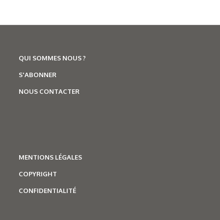
QUI SOMMES NOUS ?
06/07/2026
S'ABONNER
Technologies
,
Salons
Trophées A3TS : et le gagnant
NOUS CONTACTER
est...
MENTIONS LÉGALES
COPYRIGHT
CONFIDENTIALITÉ