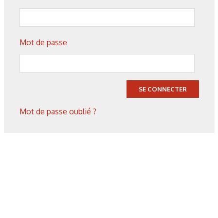
Mot de passe
20/07/2026
Technologies
Fonctionnaliser les surfaces
SE CONNECTER
grâce au laser
Mot de passe oublié ?