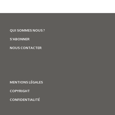
QUI SOMMES NOUS ?
S'ABONNER
06/07/2026
NOUS CONTACTER
Technologies
,
Salons
Trophées A3TS : et le gagnant
est...
MENTIONS LÉGALES
COPYRIGHT
CONFIDENTIALITÉ