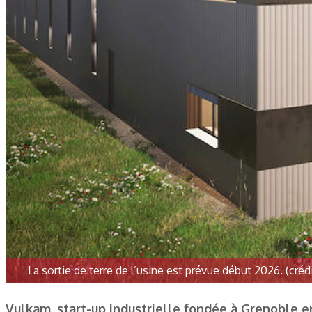
La sortie de terre de l’usine est prévue début 2026. (créd
Vulkam, start-up industrielle fondée à Grenoble en