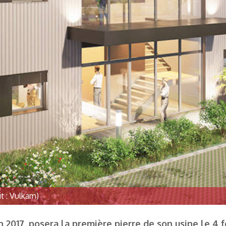
it : Vulkam)
 2017, posera la première pierre de son usine le 4 f