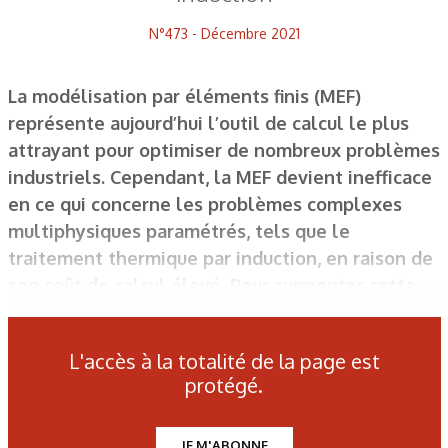
N°473 - Décembre 2021
La modélisation par éléments finis (MEF)
représente aujourd’hui l’outil de calcul le plus
attrayant pour optimiser de nombreux problèmes
industriels. Cependant, la MEF devient inefficace
en ce qui concerne les problèmes complexes
multiphysiques paramétrés, tels que le
traitement thermique par induction, en raison de
son coût de calcul élevé. Pour surmonter cette
problématique, une nouvelle approche de
modélisation non intrusive basée sur les
L'accès à la totalité de la page est
données a été adoptée afin de fournir des
protégé.
prédictions assez précises en temps réel.
JE M'ABONNE