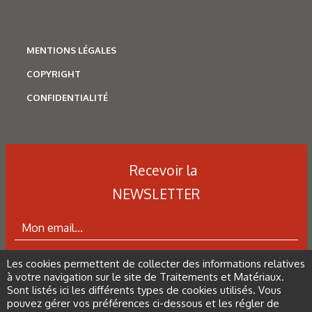
07/08/2026
Search by tag result
MENTIONS LÉGALES
COPYRIGHT
CONFIDENTIALITÉ
06/08/2026
Search result
Recevoir la
NEWSLETTER
Les cookies permettent de collecter des informations relatives
ABONNEZ-VOUS À LA NEWSLETTER
à votre navigation sur le site de Traitements et Matériaux.
Sont listés ici les différents types de cookies utilisés. Vous
pouvez gérer vos préférences ci-dessous et les régler de