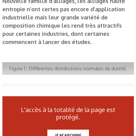
Nouvelle famille d’alliages, les alliages haute
entropie n’ont certes pas encore d’application
industrielle mais leur grande variété de
composition chimique les rend très attractifs
pour certaines industries, dont certaines
commencent à lancer des études.
Figure 1 : Différentes distributions normales de dureté.
Figure 2 : Dispersion normale de dureté et pièce NOK.
L'accès à la totalité de la page est
Figure 3 : Matériel de laboratoire de Springer.
protégé.
Figure 4 : Système de contrôle industriel par courants de
JE M'ABONNE