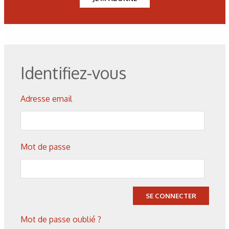
Foucault de Springer.
Figure 5 : Différentes applications du contrôle courants de
Foucault structure.
Identifiez-vous
Figure 6 : Contrôle manuel en laboratoire.
Adresse email
Figure 7 : Coupe d’une bobine encerclante et répartition des
courants de Foucault dans une vis.
Mot de passe
Figure 8 : Emission et réception / champ magnétique et
tension éléectrique.
SE CONNECTER
Mot de passe oublié ?