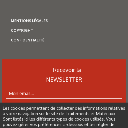
Caractérisation des hydrures
de titane : revue des principales
techniques d’analyse
MENTIONS LÉGALES
COPYRIGHT
CONFIDENTIALITÉ
Recevoir la
NEWSLETTER
Les cookies permettent de collecter des informations relatives
ABONNEZ-VOUS À LA NEWSLETTER
à votre navigation sur le site de Traitements et Matériaux.
N°500 - Mai / Juin 2026
Sont listés ici les différents types de cookies utilisés. Vous
pouvez gérer vos préférences ci-dessous et les régler de
Traitements thermiques