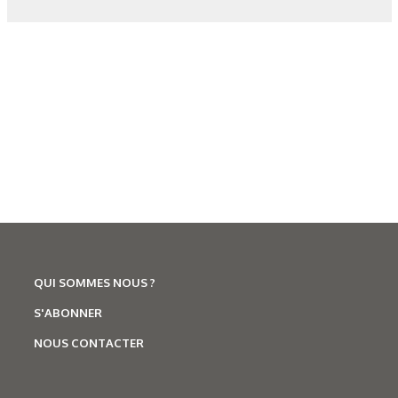
Les derniers articles sur ce
thème
QUI SOMMES NOUS ?
S'ABONNER
NOUS CONTACTER
Corrosion
,
Hydrogène