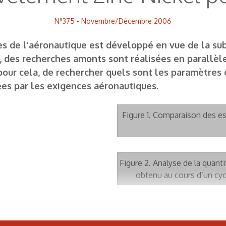
N°375 - Novembre/Décembre 2006
 de l’aéronautique est développé en vue de la subs
 des recherches amonts sont réalisées en parallèle 
our cela, de rechercher quels sont les paramètres o
ées par les exigences aéronautiques.
Figure 1. Comparaison des e
Figure 2. Analyse de la quant
obtenu au cours d’un cyc
Figure 3. Test de fragilis
Anneau maintenu à 92 % de sa 