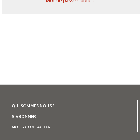
Mot de passe oublié ?
Les derniers articles sur ce
QUI SOMMES NOUS ?
S'ABONNER
NOUS CONTACTER
Corrosion
,
Hydrogène
Caractérisation des hydrures