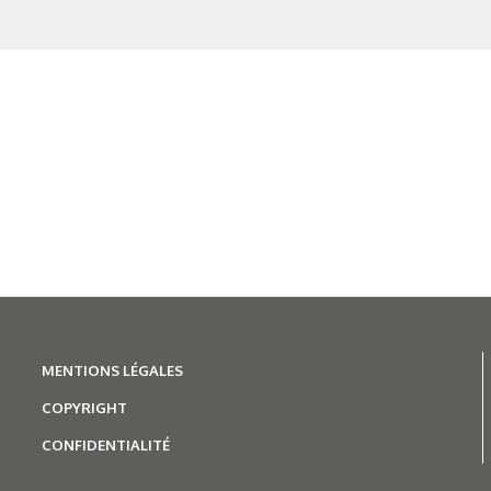
sol 
 thème
MENTIONS LÉGALES
COPYRIGHT
CONFIDENTIALITÉ
N°500 - Mai / Juin 2026
Traitements thermiques