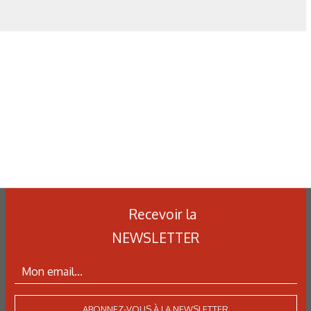
gel, dans une solution de NaCl à 5 %.
Recevoir la
NEWSLETTER
N°500 - Mai / Juin 2026
Simulation numérique
ABONNEZ-VOUS À LA NEWSLETTER