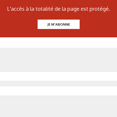
L'accès à la totalité de la page est protégé.
Figure 4. Analyse de la quant
JE M'ABONNE
entre la quantité d’hydrog
Figure 5. Analyse de la quant
Efficacité du traitement
Figure 6. Procédé sol-gel : sc
fonctionnalisé et d’un é
Figure 7. Étude électrochim