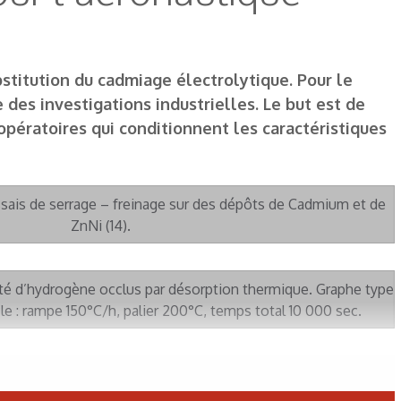
titution du cadmiage électrolytique. Pour le
des investigations industrielles. Le but est de
pératoires qui conditionnent les caractéristiques
ssais de serrage – freinage sur des dépôts de Cadmium et de
ZnNi (14).
ité d’hydrogène occlus par désorption thermique. Graphe type
le : rampe 150°C/h, palier 200°C, temps total 10 000 sec.
ation de l’Anneau Douglas. Photo a : Anneau brut. Photo b :
limite à la rupture pendant 200 h, par insertion d’une calle