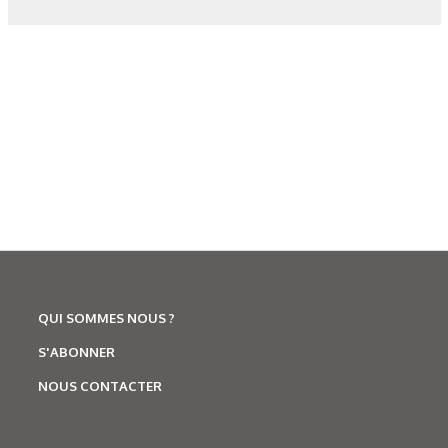
N°500 - Mai / Juin 2026
Traitements thermiques
Les aciers pour trempe
superficielle
QUI SOMMES NOUS ?
S'ABONNER
NOUS CONTACTER