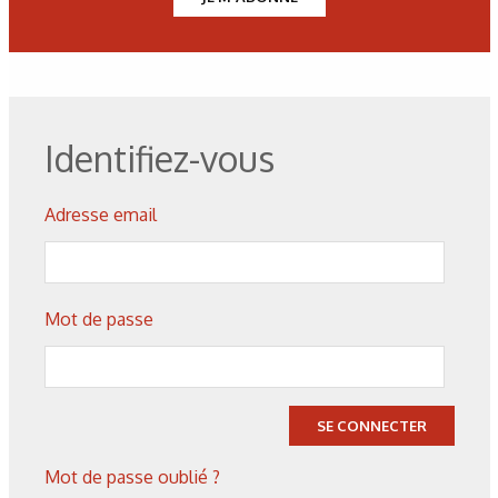
Identifiez-vous
Corrosion
,
Hydrogène
Caractérisation des hydrures
Adresse email
de titane : revue des principales
techniques d’analyse
Mot de passe
SE CONNECTER
Mot de passe oublié ?