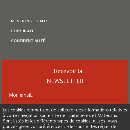
MENTIONS LÉGALES
COPYRIGHT
N°500 - Mai / Juin 2026
Simulation numérique
CONFIDENTIALITÉ
Simulation métallurgique
et optimisation des traitements
thermiques : une approche multi-
Recevoir la
physique et multi-échelle
NEWSLETTER
Les cookies permettent de collecter des informations relatives
ABONNEZ-VOUS À LA NEWSLETTER
à votre navigation sur le site de Traitements et Matériaux.
Sont listés ici les différents types de cookies utilisés. Vous
pouvez gérer vos préférences ci-dessous et les régler de