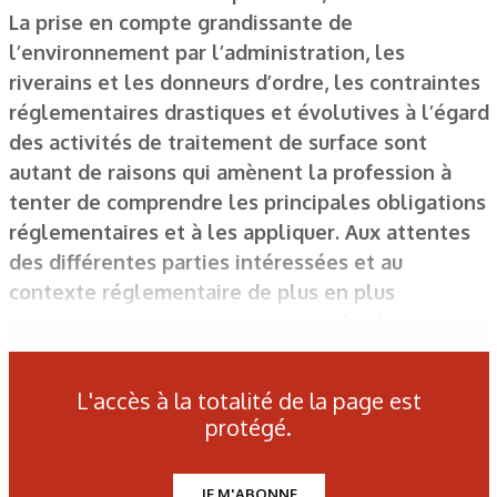
La prise en compte grandissante de
l’environnement par l’administration, les
riverains et les donneurs d’ordre, les contraintes
réglementaires drastiques et évolutives à l’égard
des activités de traitement de surface sont
autant de raisons qui amènent la profession à
tenter de comprendre les principales obligations
réglementaires et à les appliquer. Aux attentes
des différentes parties intéressées et au
contexte réglementaire de plus en plus
contraignant, s’ajoute un concept de plus en plus
présent : la notion de « développement durable
» dont l’environnement est une des trois
L'accès à la totalité de la page est
composantes ; les deux autres étant sociale et
protégé.
économique.
JE M'ABONNE