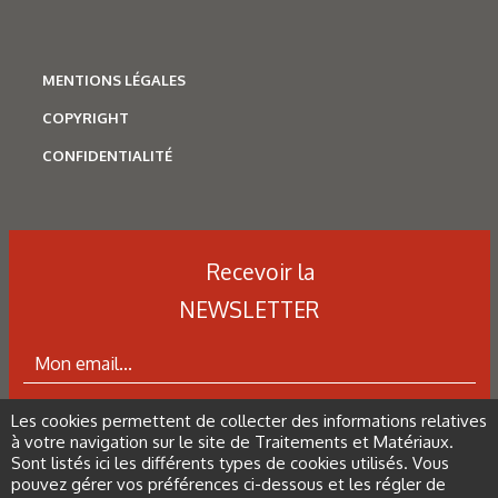
Figure 1. Synopsis du fonctionnement d’un site industriel.
MENTIONS LÉGALES
Tableau 2. Rubrique 2564 de la nomenclature ICPE.
COPYRIGHT
CONFIDENTIALITÉ
Tableau 3. Rubrique 2565 de la nomenclature ICPE.
Quelques guides
Recevoir la
• Guide de classement dans la nomenclature
des installations classées, SATS. “L’intégration
NEWSLETTER
du facteur environnemental dans la gestion
globale des entreprises de traitement de
surface”, composé de deux tomes.
• Atelier Traitement de surface, Guide de
Les cookies permettent de collecter des informations relatives
ABONNEZ-VOUS À LA NEWSLETTER
prévention des risques chimiques, INRS,
à votre navigation sur le site de Traitements et Matériaux.
ED827.
Sont listés ici les différents types de cookies utilisés. Vous
pouvez gérer vos préférences ci-dessous et les régler de