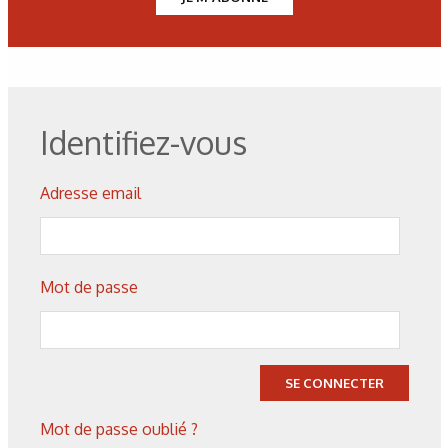
Principaux textes ICPE pour les activités
de traitement de surface
• Code de l’Environnement.
• Nomenclature des Installations Classées
pour la Protection de l’Environnement ICPE :
Identifiez-vous
modification des rubriques 2564 et 2565
(décret n°2006-646 du 31 mai 2006).
Adresse email
• Arrêtés ministériels (prescriptions
techniques) pour les ICPE soumises à
déclaration.
• Arrêtés ministériels sectoriels (prescriptions
Mot de passe
techniques) dont l’arrêté du 26 septembre
1985 actualisé : il précise les caractéristiques
que les ateliers doivent respecter ainsi que
des normes de rejets en matière de
SE CONNECTER
prévention de pollution des eaux et de
pollution atmosphérique. Il stipule également
Mot de passe oublié ?
les règles à suivre en matière de déchets,