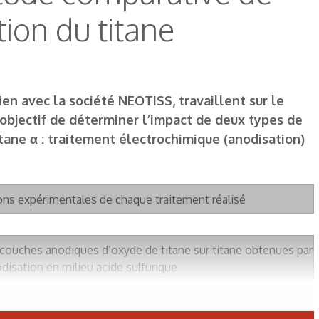
tion du titane
ien avec la société NEOTISS, travaillent sur le
 objectif de déterminer l’impact de deux types de
tane α : traitement électrochimique (anodisation)
ions expérimentales de chaque traitement réalisé
es couches anodiques d’oxyde de titane sur titane obtenues par
disation en milieu acide sulfurique
s des couches anodiques d’oxyde de titane sur titane obtenues