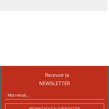
roscope optique du titane décapé, anodisé à 25V et hydruré
pendant 90min
 du titane décapé, anodisé à 25V et hydruré pendant 0min
 du titane décapé, anodisé à 25V et hydruré pendant 90min
du titane décapé, anodisé à 25V et hydruré pendant 240min
Recevoir la
Profils de désorientation des grains, de microdureté et de
NEWSLETTER
hantillons de titane grenaillé en utilisant une même intensité
vec un média « média B » et « média C ».
ABONNEZ-VOUS À LA NEWSLETTER