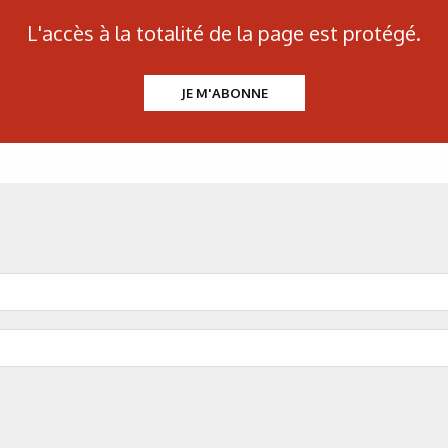
par a
L'accès à la totalité de la page est protégé.
Figure 2 b) Diffractogramme
JE M'ABONNE
Tableau 2 : Indice d’hydrurat
d
Figure 3 : Photos au micr
Figure 3 : Photos au micr