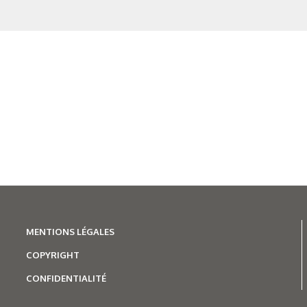
Figure 3 c : Photos au mic
Figure 4 a : Profils SDL
Figure 4 b : Profils SDL
Figure 4 c : Profils SDL 
Figure 5 : Cartes EBSD et 
MENTIONS LÉGALES
contraintes résiduelles des éc
COPYRIGHT
IA – A a
CONFIDENTIALITÉ