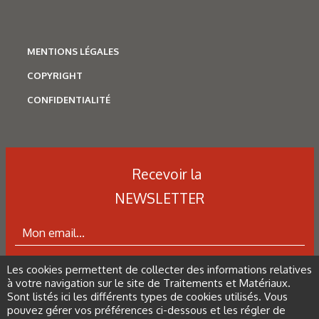
MENTIONS LÉGALES
COPYRIGHT
CONFIDENTIALITÉ
N°500 - Mai / Juin 2026
Recevoir la
Simulation numérique
Simulation métallurgique
NEWSLETTER
et optimisation des traitements
thermiques : une approche multi-
physique et multi-échelle
Les cookies permettent de collecter des informations relatives
ABONNEZ-VOUS À LA NEWSLETTER
à votre navigation sur le site de Traitements et Matériaux.
Sont listés ici les différents types de cookies utilisés. Vous
pouvez gérer vos préférences ci-dessous et les régler de