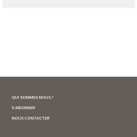
N°500 - Mai / Juin 2026
Traitements thermiques
Les aciers pour trempe
superficielle
QUI SOMMES NOUS ?
S'ABONNER
NOUS CONTACTER