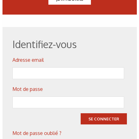
Identifiez-vous
Adresse email
Corrosion
,
Hydrogène
Caractérisation des hydrures
Mot de passe
de titane : revue des principales
techniques d’analyse
SE CONNECTER
Mot de passe oublié ?