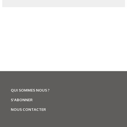
Corrosion
,
Hydrogène
Caractérisation des hydrures
de titane : revue des principales
QUI SOMMES NOUS ?
techniques d’analyse
S'ABONNER
NOUS CONTACTER