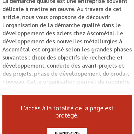
La démarche qualité est une entreprise souvent
délicate à mettre en œuvre. Au travers de cet
article, nous vous proposons de découvrir
l'organisation de la démarche qualité dans le
développement des aciers chez Ascométal. Le
développement des nouvelles métallurgies à
Ascométal est organisé selon les grandes phases
suivantes : choix des objectifs de recherche et
développement, conduite des avant-projets et
des projets, phase de développement du produit
nouveau. Cette organisation permet de répondre
au mieux aux besoins des clients et de garantir
les résultats, la performance et la fiabilité des
aciers mis au point.
L'accès à la totalité de la page est
protégé.
Figure 1. Check-list de fin d'avant-projet.
JE M'INSCRIS