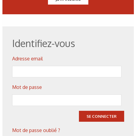
Figure 2. Exemple d'utilisation de modèles d'optimisation
métallurgiques.
Identifiez-vous
Figure 3. Augmentation de la fiabilité industrielle par
réduction des déformations après traitement thermique.
Adresse email
Les derniers articles sur ce
Mot de passe
thème
SE CONNECTER
Mot de passe oublié ?