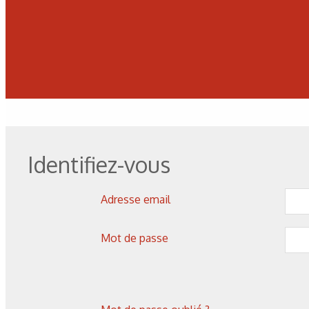
Corrosion
,
Hydrogène
Identifiez-vous
Caractérisation des hydrures
de titane : revue des principales
Adresse email
techniques d’analyse
Mot de passe