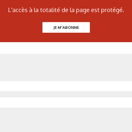
L'accès à la totalité de la page est protégé.
JE M'ABONNE
N°500 - Mai / Juin 2026
Traitements thermiques
Les aciers pour trempe
superficielle