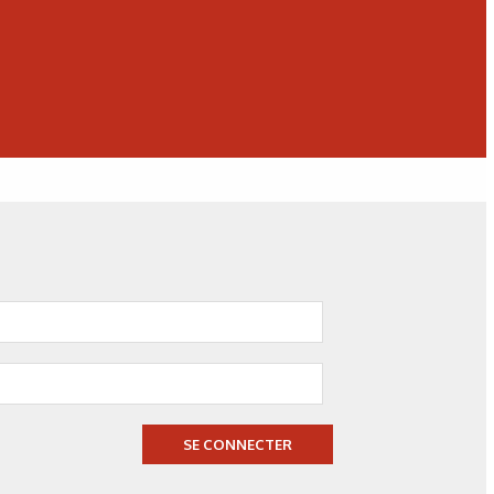
N°500 - Mai / Juin 2026
Simulation numérique
Simulation métallurgique
et optimisation des traitements
thermiques : une approche multi-
physique et multi-échelle
SE CONNECTER