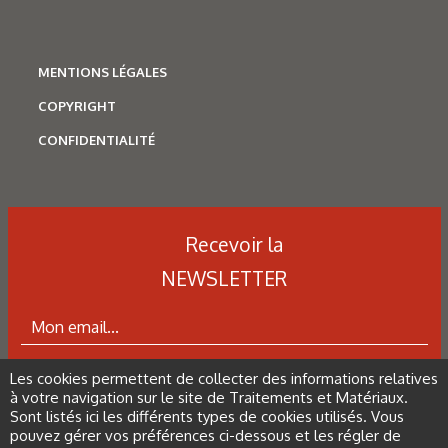
Tableau 3. Résultats de résilience et de ténacité. Les
valeurs sont les moyennes de trois mesures.
MENTIONS LÉGALES
COPYRIGHT
Figure 9. Structures obtenues sur le bloc de 180 mm en
CONFIDENTIALITÉ
fonction des conditions de trempe.
Figure 10. Machine instrumentée développée dans le cadre
du contrat Craft n° G6ST-CT-2000-50047 et utilisée par le
Recevoir la
laboratoire n° 2 pour calculer le KV et le K1C.
NEWSLETTER
Les derniers articles sur ce
Les cookies permettent de collecter des informations relatives
ABONNEZ-VOUS À LA NEWSLETTER
thème
à votre navigation sur le site de Traitements et Matériaux.
Sont listés ici les différents types de cookies utilisés. Vous
pouvez gérer vos préférences ci-dessous et les régler de