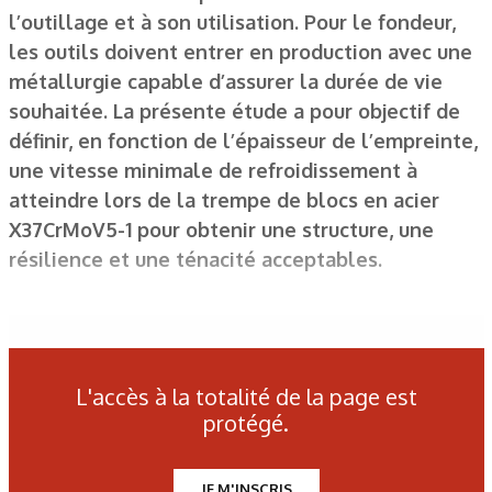
l’outillage et à son utilisation. Pour le fondeur,
les outils doivent entrer en production avec une
métallurgie capable d’assurer la durée de vie
souhaitée. La présente étude a pour objectif de
définir, en fonction de l’épaisseur de l’empreinte,
une vitesse minimale de refroidissement à
atteindre lors de la trempe de blocs en acier
X37CrMoV5-1 pour obtenir une structure, une
résilience et une ténacité acceptables.
Figure 1. Grattons et faïençage : répliques de fissures de
moules générées par fatigue thermique.
L'accès à la totalité de la page est
protégé.
Figure 2. Courbe TRC d’un acier X37CrMoV5-1 austénitisé à
1 000 °C : représentation des différents domaines de
JE M'INSCRIS