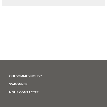
dans la carotte au centre.
Figure 7. Courbes de refroidissement en fonction de la
pression (G pour le gros bloc et P pour le petit bloc).
Tableau 1. Caractérisation de l’état à réception des deux
blocs.
Tableau 2. Caractérisation des deux blocs après trempe à 3
et 10 bars comparée à l’état de référence obtenu par trempe
QUI SOMMES NOUS ?
huile.
S'ABONNER
NOUS CONTACTER
Figure 8. Structure à l’état recuit.