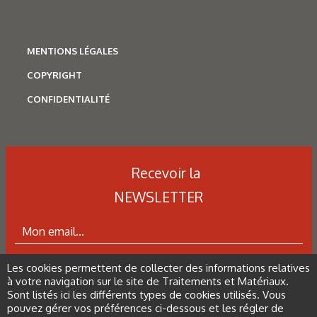
Corrosion
,
Hydrogène
MENTIONS LÉGALES
Caractérisation des hydrures
COPYRIGHT
de titane : revue des principales
CONFIDENTIALITÉ
techniques d’analyse
Recevoir la
NEWSLETTER
Les cookies permettent de collecter des informations relatives
ABONNEZ-VOUS À LA NEWSLETTER
à votre navigation sur le site de Traitements et Matériaux.
Sont listés ici les différents types de cookies utilisés. Vous
pouvez gérer vos préférences ci-dessous et les régler de