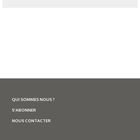
Figure 8. Éprouvette refroidie à l’eau avec 6 286 l/min.m2.
Les derniers articles sur ce
thème
QUI SOMMES NOUS ?
S'ABONNER
NOUS CONTACTER