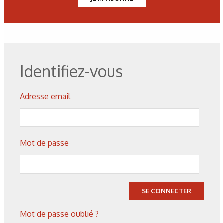
Figure 3. Inducteur en cuivre.
Figure 4. Cycle de température lors d’une expérience.
Identifiez-vous
Figure 5. Puissances extraites H(T) pour divers débits
Adresse email
d’eau.
Figure 6. Puissances extraites pour divers débits
Mot de passe
d’eau+glycol.
Figure 7. Puissance extraite H(T) pour divers débits de
saumure.
SE CONNECTER
Mot de passe oublié ?