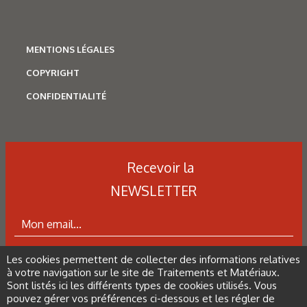
MENTIONS LÉGALES
COPYRIGHT
CONFIDENTIALITÉ
N°500 - Mai / Juin 2026
Recevoir la
Traitements thermiques
Les aciers pour trempe
NEWSLETTER
superficielle
Les cookies permettent de collecter des informations relatives
ABONNEZ-VOUS À LA NEWSLETTER
à votre navigation sur le site de Traitements et Matériaux.
Sont listés ici les différents types de cookies utilisés. Vous
pouvez gérer vos préférences ci-dessous et les régler de