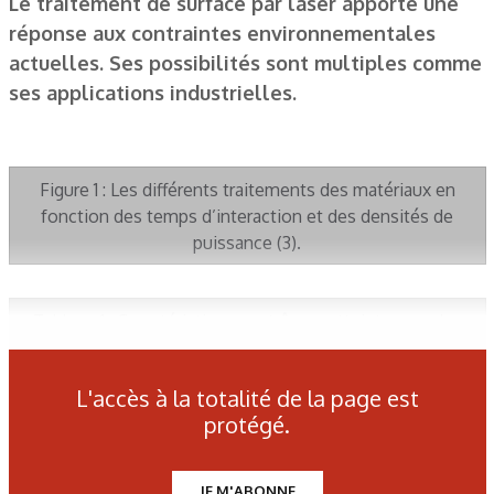
Le traitement de surface par laser apporte une
réponse aux contraintes environnementales
actuelles. Ses possibilités sont multiples comme
ses applications industrielles.
Figure 1 : Les différents traitements des matériaux en
fonction des temps d’interaction et des densités de
puissance (3).
Tableau 1 : Caractéristiques extrêmes atteintes par des
systèmes laser particuliers, industriels ou développés dans
les laboratoires de recherche (1).
L'accès à la totalité de la page est
protégé.
Tableau 2 : Les différents traitements de surface par laser.
JE M'ABONNE