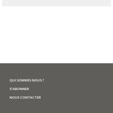
Corrosion
,
Hydrogène
Caractérisation des hydrures
de titane : revue des principales
techniques d’analyse
QUI SOMMES NOUS ?
S'ABONNER
NOUS CONTACTER