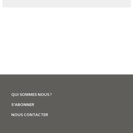
Figure 9 : Courbe HV=f(dt700/300) d’un acier 35CrMo4.
Figure 11 : Courbes de dureté = f(dt700/300) d’aciers du type
CrMo4 contenant différentes teneurs en carbone.
Les derniers articles sur ce
thème
QUI SOMMES NOUS ?
S'ABONNER
NOUS CONTACTER