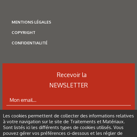
MENTIONS LÉGALES
COPYRIGHT
CONFIDENTIALITÉ
Corrosion
,
Hydrogène
Caractérisation des hydrures
Recevoir la
de titane : revue des principales
NEWSLETTER
techniques d’analyse
Les cookies permettent de collecter des informations relatives
ABONNEZ-VOUS À LA NEWSLETTER
à votre navigation sur le site de Traitements et Matériaux.
Sont listés ici les différents types de cookies utilisés. Vous
pouvez gérer vos préférences ci-dessous et les régler de