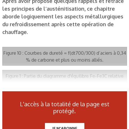
Après avoir proposé quelques rappels et retracé
les principes de l’austénitisation, ce chapitre
aborde logiquement les aspects métallurgiques
du refroidissement après cette opération de
chauffage.
Figure 10 : Courbes de dureté = f(dt700/300) d’aciers à 0,34
% de carbone et plus ou moins alliés.
Figure 1 : Partie du diagramme d'équilibre Fe-Fe3C relative
aux aciers.
L'accès à la totalité de la page est
Figure 2 : Diagramme TRC d'un acier 35CrMo4.
protégé.
Figure 3 : Évolutions de la transformation martensitique en
JE M'ABONNE