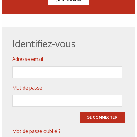
Figure 1. Représentation des espèces présentes dans un
plasma.
Identifiez-vous
Tableau 1. Les espèces du plasma.
Adresse email
Plasma de post-décharge.
Décharge radiofréquence.
Mot de passe
Figure 2. Schéma de principe d’un réacteur à plasma froid
dans la décharge.
SE CONNECTER
Mot de passe oublié ?
Figure 3. Décharge luminescente basse fréquence.