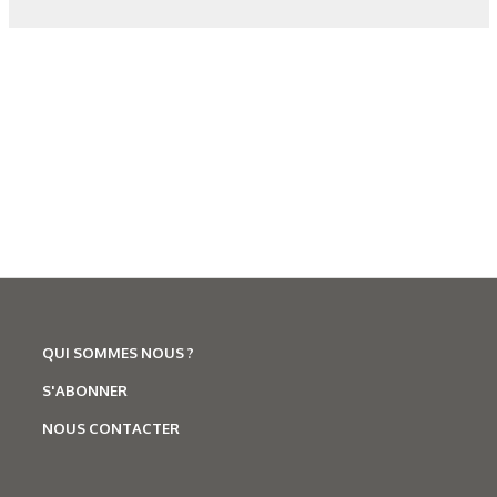
Figure 4. Décharge par couplage capacitif.
Figure 5. Décharge par couplage inductif.
Figure 6. Décharge par micro-ondes
Figure 7. Réacteur post-décharge d’azote de grand volume.
QUI SOMMES NOUS ?
Figure 8. Décharge couronne (corona).
S'ABONNER
NOUS CONTACTER
Tableau 2. 4 catégories d’avantages.