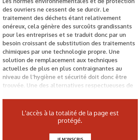
Les normes environnementales et de protection
des ouvriers ne cessent de se durcir. Le
traitement des déchets étant relativement
onéreux, cela génère des surcoûts grandissants
pour les entreprises et se traduit donc par un
besoin croissant de substitution des traitements
chimiques par une technologie propre. Une
solution de remplacement aux techniques
actuelles de plus en plus contraignantes au
niveau de l’hygiène et sécurité doit donc être
trouvée. Une des alternatives respectueuses de
l’environnement développées est le plasma
froid.
L'accès à la totalité de la page est
protégé.
Enceinte plasma de grand volume.
JE M'INSCRIS