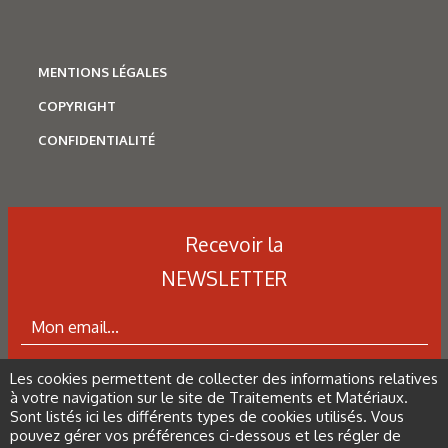
Les derniers articles sur ce
MENTIONS LÉGALES
thème
COPYRIGHT
CONFIDENTIALITÉ
Recevoir la
NEWSLETTER
Les cookies permettent de collecter des informations relatives
ABONNEZ-VOUS À LA NEWSLETTER
à votre navigation sur le site de Traitements et Matériaux.
Sont listés ici les différents types de cookies utilisés. Vous
pouvez gérer vos préférences ci-dessous et les régler de