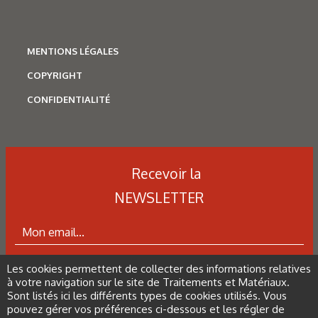
Corrosion
,
Hydrogène
Caractérisation des hydrures
de titane : revue des principales
MENTIONS LÉGALES
techniques d’analyse
COPYRIGHT
CONFIDENTIALITÉ
Recevoir la
NEWSLETTER
Les cookies permettent de collecter des informations relatives
ABONNEZ-VOUS À LA NEWSLETTER
à votre navigation sur le site de Traitements et Matériaux.
Sont listés ici les différents types de cookies utilisés. Vous
pouvez gérer vos préférences ci-dessous et les régler de
N°500 - Mai / Juin 2026