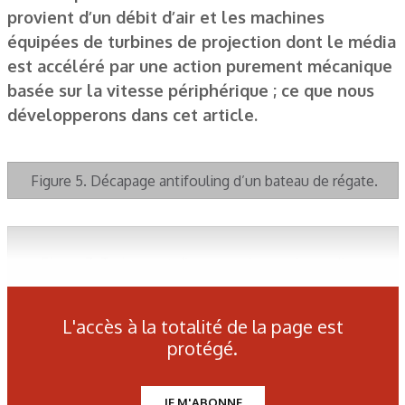
provient d’un débit d’air et les machines
équipées de turbines de projection dont le média
est accéléré par une action purement mécanique
basée sur la vitesse périphérique ; ce que nous
développerons dans cet article.
Figure 5. Décapage antifouling d’un bateau de régate.
Figure 7. Traitement d’un pare-choc carbone d’une
voiture de rallye.
L'accès à la totalité de la page est
protégé.
Figure 1. Décapage automatique d’un capot moteur d’avion
en carbone.
JE M'ABONNE