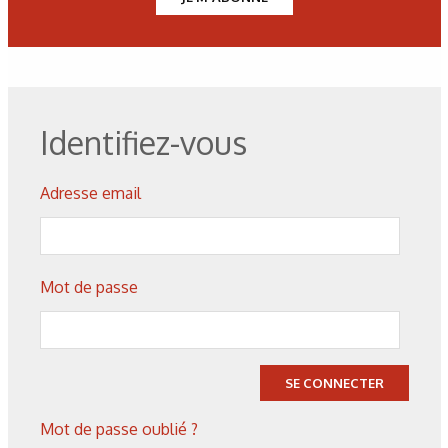
Figure 2. Décapage d’une cuve de peinture.
Figure 3. Avant et après déca
Identifiez-vous
Figure 4. Traitement d’un radome mirage 2000.
Adresse email
Figure 6. Peinture récupérée après filtration.
Mot de passe
Figure 8. Gel coat après décapage
SE CONNECTER
Mot de passe oublié ?