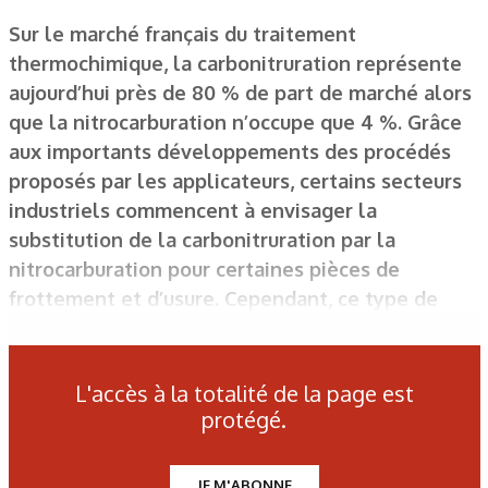
Sur le marché français du traitement
thermochimique, la carbonitruration représente
aujourd’hui près de 80 % de part de marché alors
que la nitrocarburation n’occupe que 4 %. Grâce
aux importants développements des procédés
proposés par les applicateurs, certains secteurs
industriels commencent à envisager la
substitution de la carbonitruration par la
nitrocarburation pour certaines pièces de
frottement et d’usure. Cependant, ce type de
démarche reste rare et la plupart des industriels
préfèrent s’appuyer sur des solutions standards
carbonitrurées au dépend de la nitrocarburation.
L'accès à la totalité de la page est
protégé.
JE M'ABONNE
Tableau 2 : Résultats des essais de caractérisation des