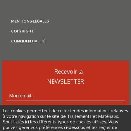
Figure 6 : Carbonitruration : grippage à 1 000 tr/min et
167daN – Essai HEF.
MENTIONS LÉGALES
Figure 7 : Nitrocarburation : montée en charge de 0 à 200
COPYRIGHT
daN à 1 000, 700 et 400 tr/min sans grippage - Essai HEF.
CONFIDENTIALITÉ
Figure 9 : Coefficient de frottement du contact non
lubrifié 27MnCr5/27MCr5 à 1 000 cycles selon le
Recevoir la
traitement thermochimique réalisé - Essai Cetim.
NEWSLETTER
Les derniers articles sur ce
Les cookies permettent de collecter des informations relatives
ABONNEZ-VOUS À LA NEWSLETTER
à votre navigation sur le site de Traitements et Matériaux.
thème
Sont listés ici les différents types de cookies utilisés. Vous
pouvez gérer vos préférences ci-dessous et les régler de