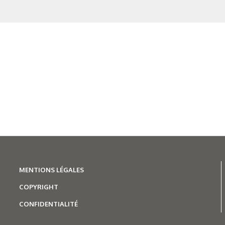
Figure 7. Influence de 
méca
Figure 8. Propriétés de 
traitement au rotor () apr
MENTIONS LÉGALES
COPYRIGHT
Figure 9. Caractéri
CONFIDENTIALITÉ