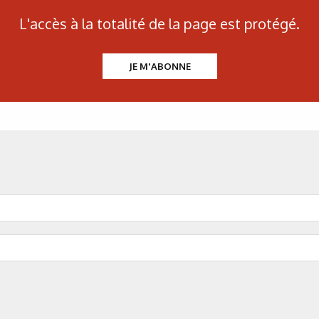
L'accès à la totalité de la page est protégé.
Figure 3. Influence des 
JE M'ABONNE
Figure 4. Influence de 
l’allongemen
Figure 5. Influence de l
Figure 6. Influence de l
Si7Mg (zone 1= c