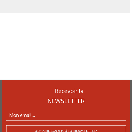
la durée de la mise en solution sur les caractéristiques
niques de barreaux en Al Si7Mg0,6.
traction de l’alliage Al Si7Mg0,6 (100% retours) () avant
ès traitement au rotor () après traitement au rotor et avec
flux de désoxydation.
Recevoir la
NEWSLETTER
stiques mécaniques spécifiées et indice de qualité.
ABONNEZ-VOUS À LA NEWSLETTER