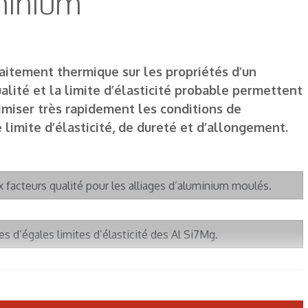
minium
traitement thermique sur les propriétés d’un
ualité et la limite d’élasticité probable permettent
timiser très rapidement les conditions de
 limite d’élasticité, de dureté et d’allongement.
x facteurs qualité pour les alliages d’aluminium moulés.
nes d’égales limites d’élasticité des Al Si7Mg.
ditions de revenu sur les caractéristiques mécaniques des Al
durées (2, 4, etc. sont données en heures).