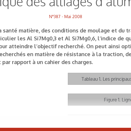
ique des alliages d’alu
N°387 - Mai 2008
 la santé matière, des conditions de moulage et du 
iculier les Al Si7Mg0,3 et Al Si7Mg0,6, l’indice de q
ur atteindre l’objectif recherché. On peut ainsi op
echerchés en matière de résistance à la traction, de
rt par rapport à un cahier des charges.
Tableau 1. Les principau
Figure 1. Lig
Figure 2. Influence des con
Si7Mg. Les 