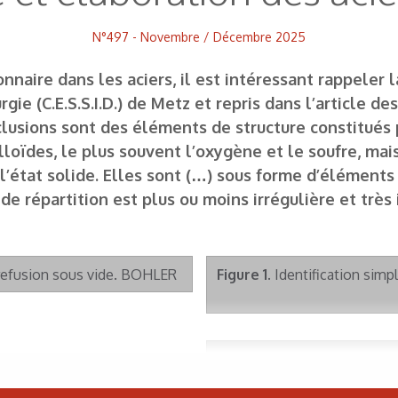
N°497 - Novembre / Décembre 2025
nnaire dans les aciers, il est intéressant rappeler 
ie (C.E.S.S.I.D.) de Metz et repris dans l’article de
 inclusions sont des éléments de structure constitu
loïdes, le plus souvent l’oxygène et le soufre, mai
à l’état solide. Elles sont (…) sous forme d’élément
de répartition est plus ou moins irrégulière et très
a refusion sous vide. BOHLER
Figure 1.
Identification simpl
Figure 2.
Description des prin