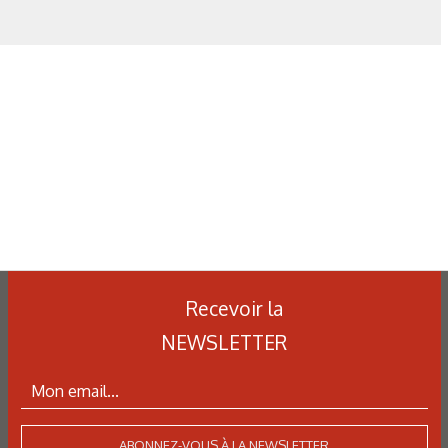
re. *Sous forme d'oxyde dépendant du mode de calmage
Métalblog – CTIF.
alcium sur les inclusions d’alumine (Al2O3). Thèse de Etienne
Pessard, mars 2010
E.S.R / E.S.U. Thèse INPL Valantine WEBER 2008
Recevoir la
NEWSLETTER
ABONNEZ-VOUS À LA NEWSLETTER