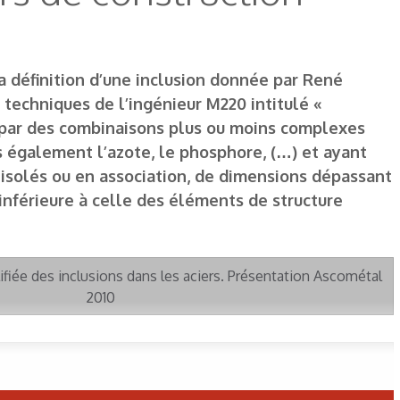
la définition d’une inclusion donnée par René
s techniques de l’ingénieur M220 intitulé «
és par des combinaisons plus ou moins complexes
s également l’azote, le phosphore, (…) et ayant
s isolés ou en association, de dimensions dépassant
 inférieure à celle des éléments de structure
ifiée des inclusions dans les aciers. Présentation Ascométal
2010
cipales inclusions dans les aciers. Thèse de Marc MILESI juin
2009 Mine Paris Tech