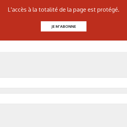
L'accès à la totalité de la page est protégé.
Figures 3.
Relations approxi
fatigue polycyclique (107 cyc
JE M'ABONNE
Figures 4
. Relations approxi
fatigue polycyclique (107 cyc
Figure 5.
Notion de taille 
population inclusionnaire 
Figure 6
. Exemple d’élaborat
Tableau.
Évolution de 