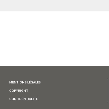
d’élaboration secondai
Figure 7.
Effet enrobant du c
Figure 8.
Procédé 
 thème
MENTIONS LÉGALES
COPYRIGHT
CONFIDENTIALITÉ