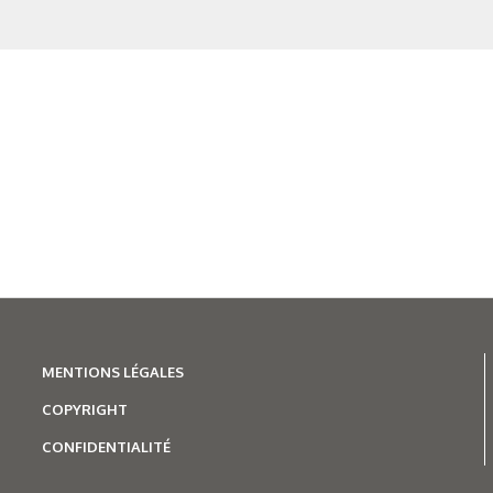
N°500 - Mai / Juin 2026
Traitements thermiques
Les aciers pour trempe
superficielle
MENTIONS LÉGALES
COPYRIGHT
CONFIDENTIALITÉ