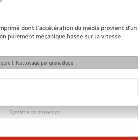
comprimé dont l’accélération du média provient d’un
tion purement mécanique basée sur la vitesse
igure 1. Nettoyage par grenaillage
Système de projection