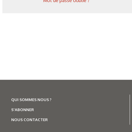
Mot de passe oublié ?
Corrosion
,
Hydrogène
Caractérisation des hydrures
de titane : revue des principales
techniques d’analyse
QUI SOMMES NOUS ?
S'ABONNER
NOUS CONTACTER