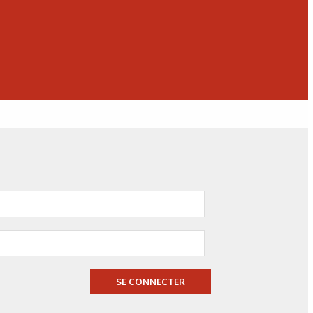
Les cabines de grenaillage
Circuit de l’abrasif
Séparateur
SE CONNECTER