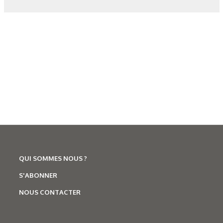
Figure 9. Résultats
Les derniers articles sur ce
thème
QUI SOMMES NOUS ?
S'ABONNER
NOUS CONTACTER