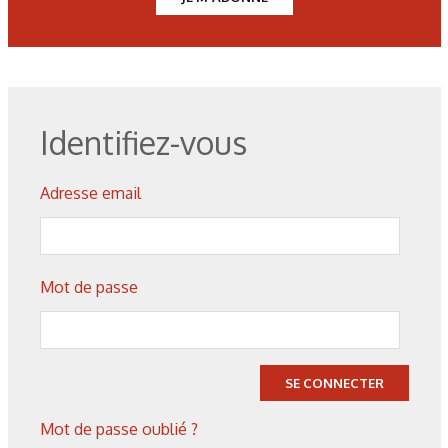
Figure 5. Diagramme Fer-azote-carbone à 570°C.
Figure 6. Diagramme de Kunze à
Identifiez-vous
Adresse email
Figure 7. Partie pleine en 25-20.
Mot de passe
Figure 8. Phase 1 : - 20 Um de couche blanche en
sommet de filet
SE CONNECTER
- 15 Um de couche blanche en flanc de filet
Dureté : 1200 HV0.3
Mot de passe oublié ?