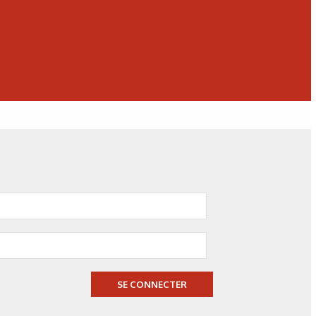
20/07/2026
Technologies
Fonctionnaliser les surfaces
grâce au laser
SE CONNECTER