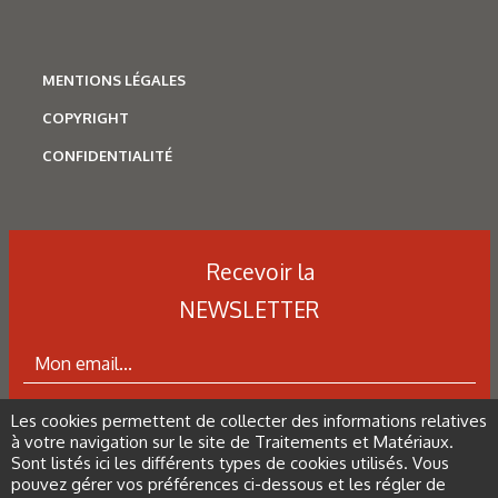
[14].
MENTIONS LÉGALES
figure 9 : Différence de comportement de la surface d’un
COPYRIGHT
moule entre le grainage chimique et le grainage laser,
d’après S. Guérin [15].
CONFIDENTIALITÉ
figure 10 : Revêtement multicouche a-C:H/a-C:H:W utilisé
pour la mise en œuvre des alliages d’aluminium © IonBond
Recevoir la
[24].
NEWSLETTER
tableau 3 : Nouveautés dans les revêtements utilisés pour
le travail des métaux en feuilles, d’après O. Rozas [25].
Les cookies permettent de collecter des informations relatives
ABONNEZ-VOUS À LA NEWSLETTER
à votre navigation sur le site de Traitements et Matériaux.
Sont listés ici les différents types de cookies utilisés. Vous
tableau 4 : Revêtements utilisés sur outils de coupe en
pouvez gérer vos préférences ci-dessous et les régler de