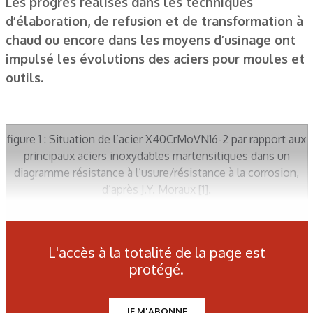
Les progrès réalisés dans les techniques
d’élaboration, de refusion et de transformation à
chaud ou encore dans les moyens d’usinage ont
impulsé les évolutions des aciers pour moules et
outils.
figure 1 : Situation de l’acier X40CrMoVN16-2 par rapport aux
principaux aciers inoxydables martensitiques dans un
diagramme résistance à l’usure/résistance à la corrosion,
d’après J.Y. Moraux [1].
figure 2 : évolution de la hauteur de bavure en fonction du
L'accès à la totalité de la page est
nombre de découpes d’acier DP1000 pour des outils en
protégé.
acier X155CrMoV12, X110CrMoV8 et HS3-3-4 élaboré par
métallurgie des poudres, d’après D. Viale et al [2].
JE M'ABONNE