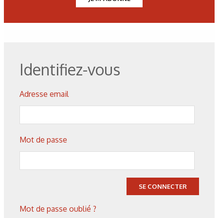
figure 3 : Propriétés comparées des nuances
conventionnelles et élaborées par métallurgie des poudres,
d’après J.M. Machefert (3).
Identifiez-vous
tableau 1 : Nuances de travail à froid développées par
métallurgie des poudres d’après J.M. Machefert [3].
Adresse email
figure 4 : Microstructures comparées des aciers HS6-5-2 et
HS4-4-2Al, d’après A. Hackl et al [10].
Mot de passe
tableau 2 : Aciers rapides commercialisés sous les
dénominations ASP et TSP, fabriqués par la métallurgie des
SE CONNECTER
poudres et dont l’élaboration soignée permet d’obtenir de
bas taux de résiduels, d’après [3], [11].
Mot de passe oublié ?