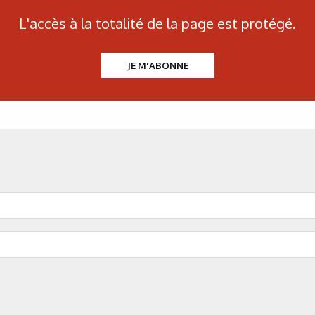
L'accès à la totalité de la page est protégé.
JE M'ABONNE
N°500 - Mai / Juin 2026
Traitements thermiques
Les aciers pour trempe
superficielle