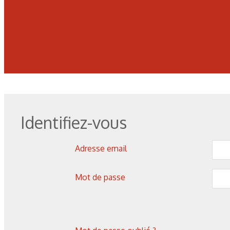
Corrosion
,
Hydrogène
Caractérisation des hydrures
de titane : revue des principales
techniques d’analyse
Identifiez-vous
Adresse email
Mot de passe