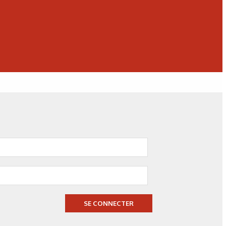
N°500 - Mai / Juin 2026
Simulation numérique
Simulation métallurgique
et optimisation des traitements
thermiques : une approche multi-
physique et multi-échelle
SE CONNECTER