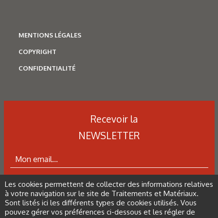
procédé de parachèvement sur la géométrie des pièces→
Détermination du coefficient de déformation.
MENTIONS LÉGALES
FIGURE 11 : Influence du procédé de parachèvement sur la
COPYRIGHT
déformation géométrique des pièces.
CONFIDENTIALITÉ
FIGURE 12 : Évolution de la rugosité de surface de pièces en
TA6V en fonction du temps d’immersion dans la solution
de polissage chimique (a) et des paramètres « machine »
Recevoir la
dans le cas du polissage laser (b).
NEWSLETTER
Les cookies permettent de collecter des informations relatives
ABONNEZ-VOUS À LA NEWSLETTER
à votre navigation sur le site de Traitements et Matériaux.
Sont listés ici les différents types de cookies utilisés. Vous
FIGURE 13 : Zones d’analyse définies pour réaliser les
pouvez gérer vos préférences ci-dessous et les régler de