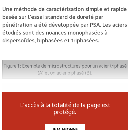
Une méthode de caractérisation simple et rapide
basée sur l’essai standard de dureté par
pénétration a été développée par PSA. Les aciers
étudiés sont des nuances monophasées à
dispersoïdes, biphasées et triphasées.
Figure 1 : Exemple de microstructures pour un acier triphasé
(A) et un acier biphasé (B).
Figure 2 : Schéma des zones de déformation sous un
pénétrateur de type Vickers.
L'accès à la totalité de la page est
protégé.
Figure 3 : Carte expérimentale des déformations plastiques
obtenues sur un alliage de cuivre et sur un acier après essai
JE M'ABONNE