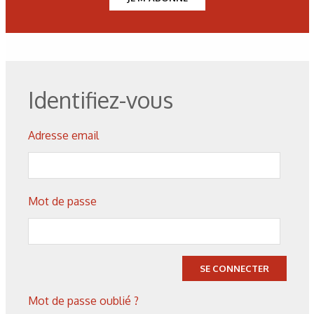
de dureté.
Figure 4 : Diagramme conventionnel d’un essai de traction.
Identifiez-vous
Figure 5 : Portion de diagramme Rm et Rp en fonction de la
dureté Vickers pour la nuance HR (haute résistance).
Adresse email
Figure 6 : Comparaison entre les résultats expérimentaux et
ceux calculés.
Mot de passe
Figure 7 : Exemple de diagramme rationneld’un acier Dual
Phase.
SE CONNECTER
Mot de passe oublié ?
Figure 8 : Comparaison entre la courbe réelle de traction (en