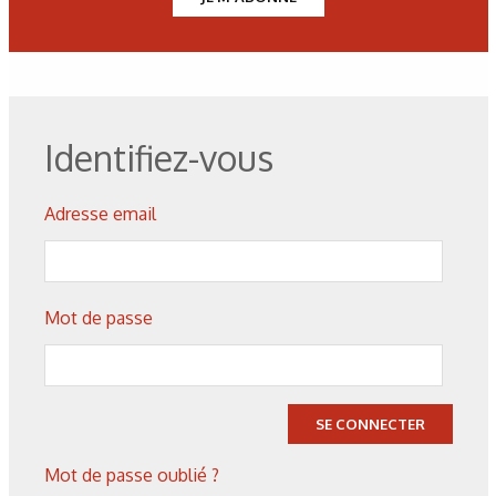
l’atmosphère en juin 2009.
Figure 1 : Quotas de CO2 négociés sur les bourses
européennes.
Identifiez-vous
Figure 2 : Part des énergies soumises à quotas et les
autres.
Adresse email
Figure 3 : Prévisions d’émission de CO2 par habitant selon
la zone géographique (Source IEA 2007).
Mot de passe
Tableau 1 : Forçage radiatif des principaux GES pour la
période 1750 et 2005.
SE CONNECTER
Mot de passe oublié ?