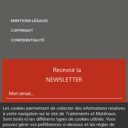
radiatif anthropique sur 100 ans.
MENTIONS LÉGALES
Figure 8 : Possibles effets d’un réchauffement climatique à
COPYRIGHT
l’horizon.
CONFIDENTIALITÉ
Tableau 3 : Relation entre l’échauffement planétaire
et le niveau de stabilisation epCO2 dans
Recevoir la
l’atmosphère.
NEWSLETTER
Les derniers articles sur ce
Les cookies permettent de collecter des informations relatives
ABONNEZ-VOUS À LA NEWSLETTER
à votre navigation sur le site de Traitements et Matériaux.
thème
Sont listés ici les différents types de cookies utilisés. Vous
pouvez gérer vos préférences ci-dessous et les régler de