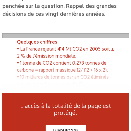
penchée sur la question. Rappel des grandes
décisions de ces vingt dernières années.
Quelques chiffres
• La France rejetait 414 Mt CO2 en 2005 soit ±
2 % de l’émission mondiale.
• 1 tonne de CO2 contient 0,273 tonnes de
carbone = rapport massique 12/ (12 + 16 x 2).
• 10 milliards de tonnes par an CO2 éliminés
naturellement par océans, forêts…
• 1 baril de pétrole = 159 l de pétrole (soit 1 580
kWh à la combustion).
L'accès à la totalité de la page est
• 1 tep (tonne équivalent pétrole) = 11 628 kWh.
protégé.
• 1 ppm CO2 dans l’atmosphère = 7,8Mrds
tonnes CO2.
• 387 ppm teneur moyenne en CO2 de
JE M'ABONNE