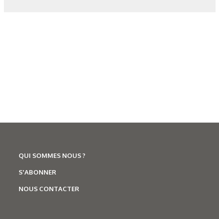
Corrosion
,
Hydrogène
Caractérisation des hydrures
de titane : revue des principales
techniques d’analyse
QUI SOMMES NOUS ?
S'ABONNER
NOUS CONTACTER