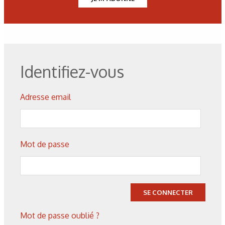
colmatage Mo nouvelle formulation.
Tableau 1 : Performances techniques.
Identifiez-vous
Les derniers articles sur ce
Adresse email
thème
Mot de passe
SE CONNECTER
Mot de passe oublié ?