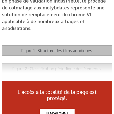
En phase de validation industrielle, le procédé
de colmatage aux molybdates représente une
solution de remplacement du chrome VI
applicable à de nombreux alliages et
anodisations.
Figure 1 : Structure des films anodiques.
Figure 2 : Classification périodique des éléments.
Figure 3 : écotoxicité des formes oxydées des métaux (5).
L'accès à la totalité de la page est
protégé.
Figure 4 : Aspect de la couche anodique : (a) colmatage
bichromaté 10 g/l ; (b) colmatage Mo version standard ; (c)
JE M'ABONNE