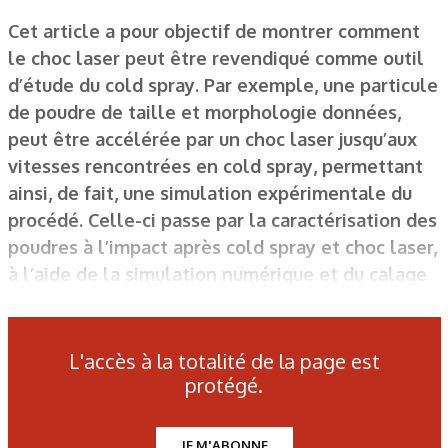
Cet article a pour objectif de montrer comment
le choc laser peut être revendiqué comme outil
d’étude du cold spray. Par exemple, une particule
de poudre de taille et morphologie données,
peut être accélérée par un choc laser jusqu’aux
vitesses rencontrées en cold spray, permettant
ainsi, de fait, une simulation expérimentale du
procédé. Celle-ci passe par la caractérisation des
poudres à l’impact après cold spray et choc laser,
à l’aide de la simulation numérique et du calage
sur un modèle de plasticité.
L'accès à la totalité de la page est
protégé.
Figure 1 : Schéma de l’« approche choc laser » appliquée au
cold spray.
JE M'ABONNE