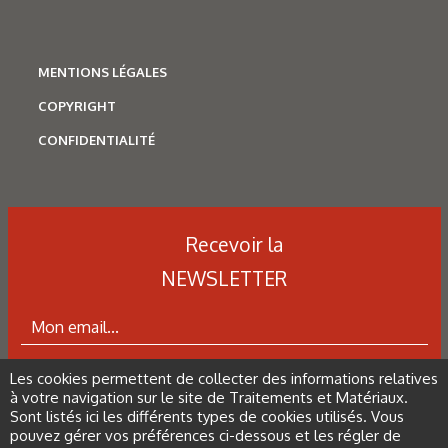
MENTIONS LÉGALES
COPYRIGHT
CONFIDENTIALITÉ
Recevoir la
NEWSLETTER
Corrosion
,
Hydrogène
Caractérisation des hydrures
de titane : revue des principales
techniques d’analyse
Les cookies permettent de collecter des informations relatives
ABONNEZ-VOUS À LA NEWSLETTER
à votre navigation sur le site de Traitements et Matériaux.
Sont listés ici les différents types de cookies utilisés. Vous
pouvez gérer vos préférences ci-dessous et les régler de