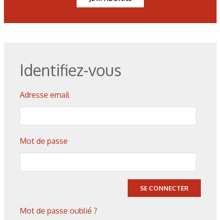
Figure 2 : Représentation schématique du phénomène de
choc laser, d’après [12].
Figure 3 : Laserflex pour la simulation du cold spray, a)
Identifiez-vous
Schéma du dispositif experimental pour Laserflex de Cu sur
Al, d’après [8], b) Image SEM en coupe d’une feuille d’Al
Adresse email
plaquée par choc laser sur alliage AISI Al 2024, d’après [13],
c) Graphique phénoménologique d’interface, d’après [8].
Mot de passe
Figure 4 : Échantillon après Lasat, a) Vue de dessus en
optique d’Al2024 revêtu d’Al sollicité à 6 niveaux de choc
laser avec
les bombés correspondants, d’après [6], b) Image MEB en
SE CONNECTER
vue de dessus du cratère laissé par la particule éjectée par
le choc laser lors de l’essai, d’après [9].
Mot de passe oublié ?