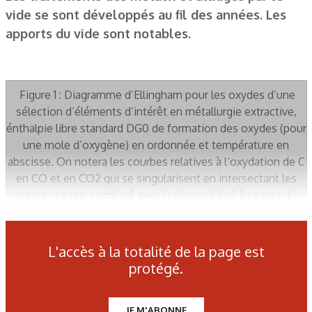
vide se sont développés au fil des années. Les
apports du vide sont notables.
Figure 1 : Diagramme d’Ellingham pour les oxydes d’une
sélection d’éléments d’intérêt en métallurgie extractive,
énthalpie libre standard DG0 de formation des oxydes (pour
une mole d’oxygène) en ordonnée et température en
abscisse. On notera les courbes relatives à l’oxydation de C
en CO et en CO2 qui se singularisent en intersectant les
autres ; ce qui, combiné avec la disponibilité à ce jour du
carbone, justifie le développement des métallurgies
extractives basées sur le carbone.
L'accès à la totalité de la page est
protégé.
Figure 2 : Diagramme d’Ellingham d’après les Techniques
de l’Ingénieur M 1630. L’effet de l’abaissement de la
pression de magnésium par le vide est illustré. Grâce au
JE M'ABONNE