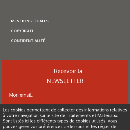
Les derniers articles sur ce
MENTIONS LÉGALES
thème
COPYRIGHT
CONFIDENTIALITÉ
Recevoir la
NEWSLETTER
Les cookies permettent de collecter des informations relatives
ABONNEZ-VOUS À LA NEWSLETTER
à votre navigation sur le site de Traitements et Matériaux.
Sont listés ici les différents types de cookies utilisés. Vous
pouvez gérer vos préférences ci-dessous et les régler de