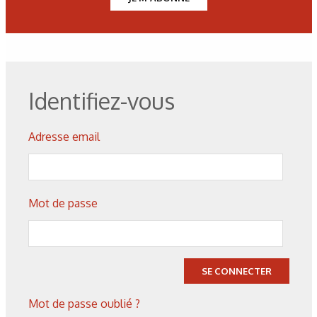
vide, le silicium peut déplacer Mg de son oxyde à des
températures moyennes (autour de 1 000 °C contre plus de
1 500 °C sans le vide). Ceci constitue un exemple de
métallothermie.
Identifiez-vous
Figure 3 : Schéma du procédé Magnetherm de production
du magnésium par métallothermie sous vide. Le procédé
Adresse email
développé par Péchiney et adopté dans différents sites a
produit plus de 60 000t/an. www.magnesium.com
Mot de passe
Figure 4 : Solubilité des gaz hydrogène et azote dans le fer
en fonction de la température extrait des Techniques de
l’Ingénieur (3).
SE CONNECTER
Figure 5 : Un exemple schématique d’installation d’acier
Mot de passe oublié ?