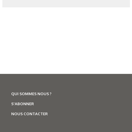
Corrosion
,
Hydrogène
Caractérisation des hydrures
de titane : revue des principales
techniques d’analyse
QUI SOMMES NOUS ?
S'ABONNER
NOUS CONTACTER