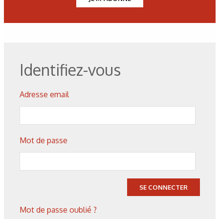
Figure 4 : Cibles de sputtering.
Figure 5 : Dépôt DLC sur pistons par PECVD (DLC :
Identifiez-vous
Diamond-Like Carbon).
Adresse email
Les derniers articles sur ce
Mot de passe
thème
SE CONNECTER
Mot de passe oublié ?