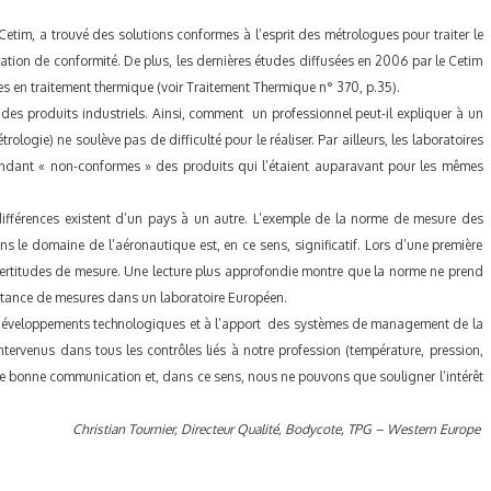
Cetim, a trouvé des solutions conformes à l’esprit des métrologues pour traiter le
ration de conformité. De plus, les dernières études diffusées en 2006 par le Cetim
ques en traitement thermique (voir Traitement Thermique n° 370, p.35).
 des produits industriels. Ainsi, comment un professionnel peut-il expliquer à un
ologie) ne soulève pas de difficulté pour le réaliser. Par ailleurs, les laboratoires
endant « non-conformes » des produits qui l’étaient auparavant pour les mêmes
ifférences existent d’un pays à un autre. L’exemple de la norme de mesure des
le domaine de l’aéronautique est, en ce sens, significatif. Lors d’une première
 incertitudes de mesure. Une lecture plus approfondie montre que la norme ne prend
itance de mesures dans un laboratoire Européen.
x développements technologiques et à l’apport des systèmes de management de la
ntervenus dans tous les contrôles liés à notre profession (température, pression,
une bonne communication et, dans ce sens, nous ne pouvons que souligner l’intérêt
Christian Tournier, Directeur Qualité, Bodycote, TPG – Western Europe