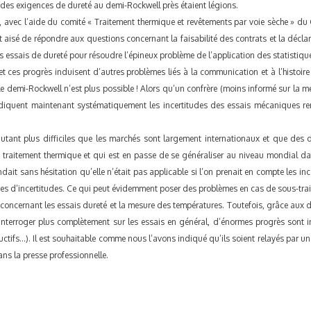
 des exigences de dureté au demi-Rockwell près étaient légions.
n, avec l’aide du comité « Traitement thermique et revêtements par voie sèche » du 
t aisé de répondre aux questions concernant la faisabilité des contrats et la décla
 des essais de dureté pour résoudre l’épineux problème de l’application des statisti
et ces progrès induisent d’autres problèmes liés à la communication et à l’histoire
e demi-Rockwell n’est plus possible ! Alors qu’un confrère (moins informé sur la métr
ndiquent maintenant systématiquement les incertitudes des essais mécaniques r
tant plus difficiles que les marchés sont largement internationaux et que des d
raitement thermique et qui est en passe de se généraliser au niveau mondial dans 
ondait sans hésitation qu’elle n’était pas applicable si l’on prenait en compte les
ses d’incertitudes. Ce qui peut évidemment poser des problèmes en cas de sous-tra
oncernant les essais dureté et la mesure des températures. Toutefois, grâce au
s’interroger plus complètement sur les essais en général, d’énormes progrès sont i
ctifs…). Il est souhaitable comme nous l’avons indiqué qu’ils soient relayés par 
ns la presse professionnelle.