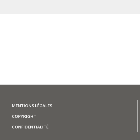
Figure 8. Écran avec le plan
Figure 9. Exemple d’écran de
gamme app
Figure 10. Exemple d’écran de
MENTIONS LÉGALES
Figure 11. Exemp
COPYRIGHT
CONFIDENTIALITÉ
Figure 12. Exemple d’écran de