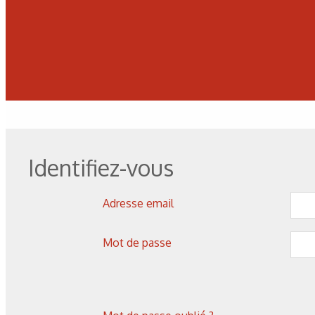
Figure 15. Exemple d’écran de reporting avec pare
Figure 16. Évolution des consommables da
Identifiez-vous
Adresse email
Mot de passe