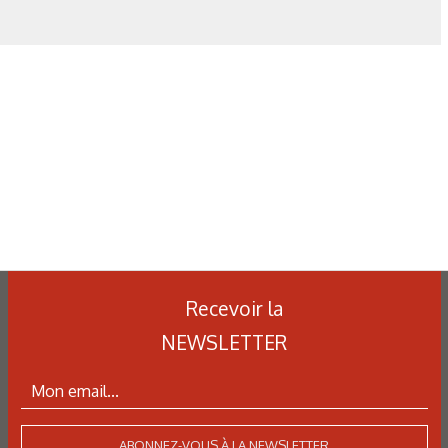
différentes pièces.
ning de production. Les différentes charges sont représentées
par des couleurs différentes.
 choix des stations. Seules les stations compatibles avec la
araissent dans la liste de planification.
 visualisation de l’avancement des lots dans un four à tapis.
Recevoir la
NEWSLETTER
le d’écran avec archive des courbes d’une charge.
 reporting du nombre des charges produites dans quatre fours
identiques.
ABONNEZ-VOUS À LA NEWSLETTER