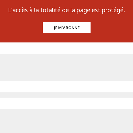
to sur les alarmes.
Figure 2. À droite : serv
L'accès à la totalité de la page est protégé.
Internet/VPN
ns le temps.
JE M'ABONNE
Figure 3. Exemple d’écra
éléments fonctionnels, à gau
de
Figure 4. Outil de 
Figure 5. Exemple d’écran d
Figure 6. Exempl
Figure 7. Écran de planif