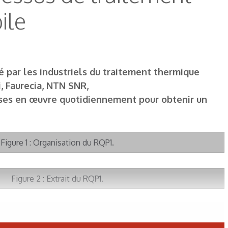
ile
 par les industriels du traitement thermique
i, Faurecia, NTN SNR,
mises en œuvre quotidiennement pour obtenir un
Figure 1 : Organisation du RQP1.
Figure 2 : Extrait du RQP1.
eau 1 : Système de notation du RQP1.