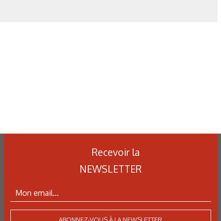
et optimisation des traitements
thermiques : une approche multi-
physique et multi-échelle
Recevoir la
NEWSLETTER
ABONNEZ-VOUS À LA NEWSLETTER