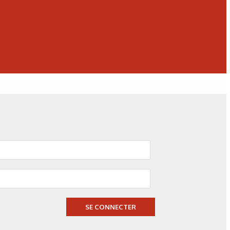
N°500 - Mai / Juin 2026
SE CONNECTER
Simulation numérique
Simulation métallurgique