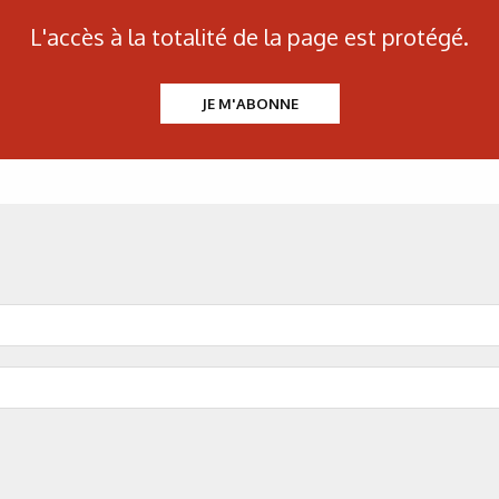
L'accès à la totalité de la page est protégé.
 thème
JE M'ABONNE
N°500 - Mai / Juin 2026
Traitements thermiques
Les aciers pour trempe