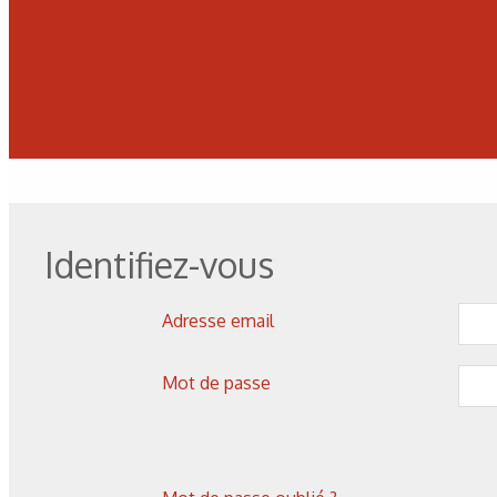
Les derniers articles sur ce
Identifiez-vous
Adresse email
Mot de passe
Corrosion
,
Hydrogène
Caractérisation des hydrures
de titane : revue des principales