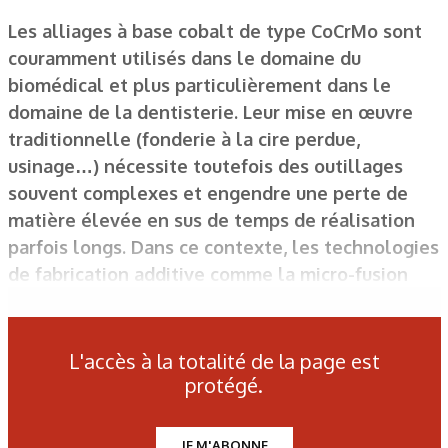
Les alliages à base cobalt de type CoCrMo sont
couramment utilisés dans le domaine du
biomédical et plus particulièrement dans le
domaine de la dentisterie. Leur mise en œuvre
traditionnelle (fonderie à la cire perdue,
usinage…) nécessite toutefois des outillages
souvent complexes et engendre une perte de
matière élevée en sus de temps de réalisation
parfois longs. Dans ce contexte, les technologies
de fabrication additive comme la micro-fusion
laser sur lit de poudre présentent donc un
intérêt évident. L’obtention de propriétés
mécaniques ad hoc ainsi que la conservation de
L'accès à la totalité de la page est
la biocompatibilité du matériau restent
protégé.
cependant des enjeux importants.
JE M'ABONNE