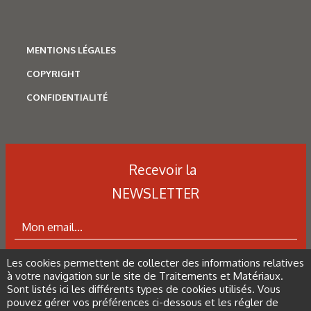
Figure 7 : Résultats de diffraction de rayons X montrant la
présence des phases (Cr0,77Co0,15Mo0,08)23C6 dans
l’échantillon le plus riche en carbone.
MENTIONS LÉGALES
COPYRIGHT
Figure 8 : Observation MEB d’un faciès de rupture.
CONFIDENTIALITÉ
Les derniers articles sur ce
Recevoir la
thème
NEWSLETTER
Les cookies permettent de collecter des informations relatives
ABONNEZ-VOUS À LA NEWSLETTER
à votre navigation sur le site de Traitements et Matériaux.
Sont listés ici les différents types de cookies utilisés. Vous
pouvez gérer vos préférences ci-dessous et les régler de