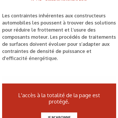
Les contraintes inhérentes aux constructeurs
automobiles les poussent à trouver des solutions
pour réduire le frottement et l’usure des
composants moteur. Les procédés de traitements
de surfaces doivent évoluer pour s’adapter aux
contraintes de densité de puissance et
d’efficacité énergétique.
Figure 1 : La courbe de Stribeck avec les trois régimes de
lubrification (limite, mixte et hydrodynamique).
L'accès à la totalité de la page est
protégé.
Figure 2 : Schéma du tribomètre bi-disque (IFAS, RWTH
Aix-la-Chapelle, Allemagne) utilisé pour investiguer
JE M'ABONNE