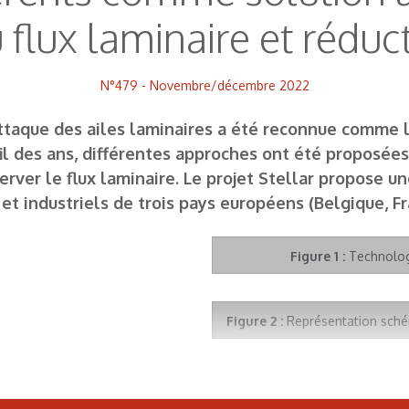
u flux laminaire et rédu
N°479 - Novembre/décembre 2022
’attaque des ailes laminaires a été reconnue comme 
fil des ans, différentes approches ont été proposée
rver le flux laminaire. Le projet Stellar propose une
et industriels de trois pays européens (Belgique, Fr
Figure 1 :
Technologi
Figure 2 :
Représentation schém
Figure 3 :
Démonstration du ca