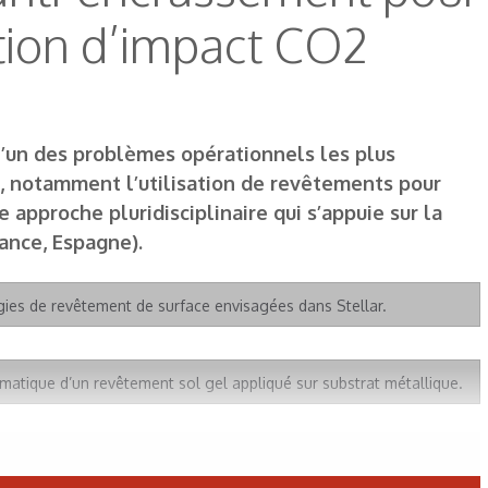
ction d’impact CO2
l’un des problèmes opérationnels les plus
s, notamment l’utilisation de revêtements pour
 approche pluridisciplinaire qui s’appuie sur la
ance, Espagne).
es de revêtement de surface envisagées dans Stellar.
atique d’un revêtement sol gel appliqué sur substrat métallique.
ractère hydrophobe d’une surface revêtue par sol gel additivé.