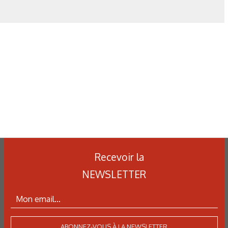
N°500 - Mai / Juin 2026
Simulation numérique
Simulation métallurgique
et optimisation des traitements
thermiques : une approche multi-
physique et multi-échelle
Recevoir la
NEWSLETTER
ABONNEZ-VOUS À LA NEWSLETTER