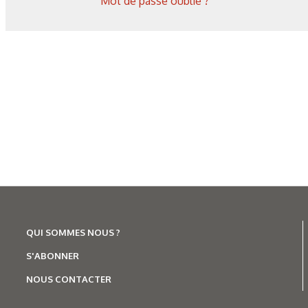
Mot de passe oublié ?
Corrosion
,
Hydrogène
Caractérisation des hydrures
de titane : revue des principales
techniques d’analyse
QUI SOMMES NOUS ?
S'ABONNER
NOUS CONTACTER