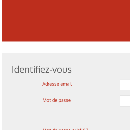
Les derniers articles sur ce
Identifiez-vous
Adresse email
Mot de passe