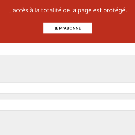
L'accès à la totalité de la page est protégé.
Fig
JE M'ABONNE
Figure 5 :
Test Schneider su
 thème