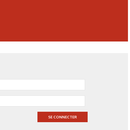
ure 4 :
Mesure de l’angle de glissance.
r substrat non traité (à gauche) et substrat traité par sol gel
antiadhérent (à droite).
SE CONNECTER