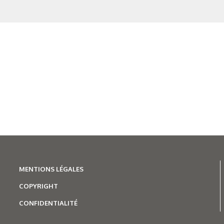
N°500 - Mai / Juin 2026
Traitements thermiques
Les aciers pour trempe
superficielle
MENTIONS LÉGALES
COPYRIGHT
CONFIDENTIALITÉ