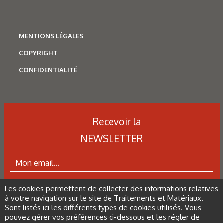
interférométrie optique (150 x 200 μm)
MENTIONS LÉGALES
Figure 9 : Morphologie MEB FEG des films anodiques de
COPYRIGHT
différentes anodisations (x 20 000).
CONFIDENTIALITÉ
Figure 11 : Gamme choisie.
Recevoir la
Les derniers articles sur ce
NEWSLETTER
thème
Les cookies permettent de collecter des informations relatives
ABONNEZ-VOUS À LA NEWSLETTER
à votre navigation sur le site de Traitements et Matériaux.
Sont listés ici les différents types de cookies utilisés. Vous
pouvez gérer vos préférences ci-dessous et les régler de