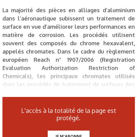
La majorité des pièces en alliages d’aluminium
dans l’aéronautique subissent un traitement de
surface en vue d’améliorer leurs performances en
matière de corrosion. Les procédés utilisent
souvent des composés du chrome hexavalent,
appelés chromates. Dans le cadre du règlement
européen Reach n° 1907/2006 (Registration
Evaluation Authorization Restriction of
Chemicals), les principaux chromates utilisés
dans les procédés de traitement de surfaces des
alliages d’aluminium sont des SVHC (Substances
of Very High Concern) incluses dans l’annexe XIV
et dont les usages sont interdits à partir d’une
L'accès à la totalité de la page est
protégé.
date d’interdiction appelée Sunset Date, sauf si
une autorisation a été délivrée pour une durée
déterminée. Les principaux chromates utilisés
JE M'ABONNE