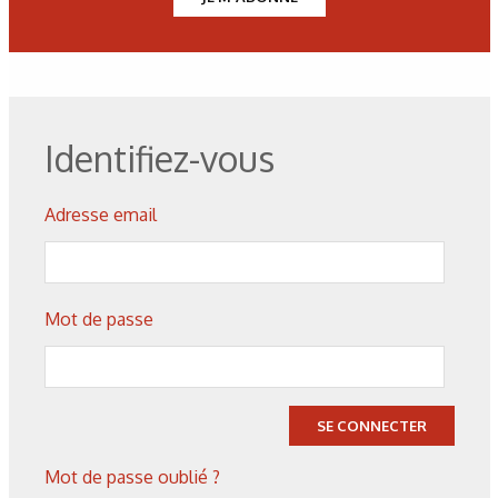
dans le traitement des aluminiums ont atteint la
date d’interdiction d’usage du 21 Septembre 2017
et bénéficient d’une proposition d’autorisation
jusqu’en Septembre 2024 accordée par l’ECHA*.
La commission européenne n’a pas encore donné
Identifiez-vous
officiellement sa décision ainsi que les
conditions de cette autorisation.
Adresse email
Figure 1 : Mécanisme de croissance d’une couche poreuse.
Mot de passe
Figure 2 : Composition de la couche.
SE CONNECTER
Figure 3 : Schémas de surface colmatée ou non. La surface
Mot de passe oublié ?
colmatée est une surface contenant des pores obturés par