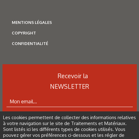
Traitements thermiques
Les aciers pour trempe
superficielle
MENTIONS LÉGALES
COPYRIGHT
CONFIDENTIALITÉ
Recevoir la
NEWSLETTER
Les cookies permettent de collecter des informations relatives
ABONNEZ-VOUS À LA NEWSLETTER
à votre navigation sur le site de Traitements et Matériaux.
N°500 - Mai / Juin 2026
Sont listés ici les différents types de cookies utilisés. Vous
Simulation numérique
pouvez gérer vos préférences ci-dessous et les régler de