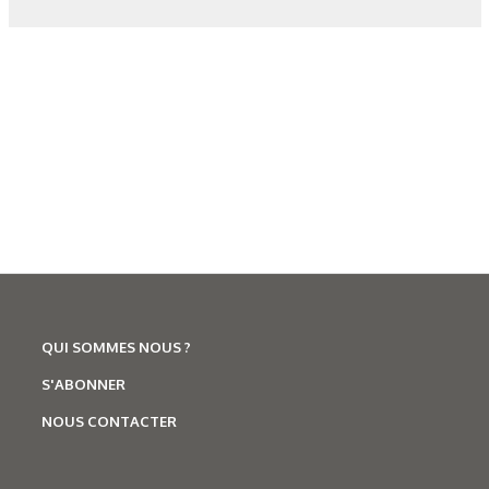
Corrosion
,
Hydrogène
Caractérisation des hydrures
de titane : revue des principales
techniques d’analyse
QUI SOMMES NOUS ?
S'ABONNER
NOUS CONTACTER
N°500 - Mai / Juin 2026