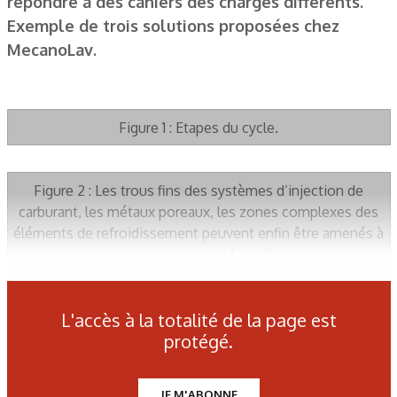
répondre à des cahiers des charges différents.
Exemple de trois solutions proposées chez
MecanoLav.
Figure 1 : Etapes du cycle.
Figure 2 : Les trous fins des systèmes d’injection de
carburant, les métaux poreaux, les zones complexes des
éléments de refroidissement peuvent enfin être amenés à
un niveau de propreté supérieur.
Figure 3 : Comparaison des méthodes.
L'accès à la totalité de la page est
protégé.
JE M'ABONNE