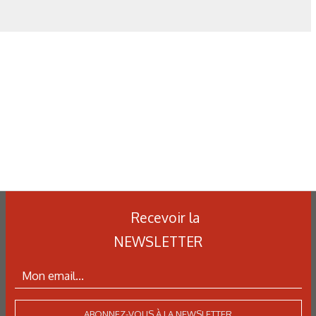
N°500 - Mai / Juin 2026
Simulation numérique
Simulation métallurgique
et optimisation des traitements
thermiques : une approche multi-
physique et multi-échelle
Recevoir la
NEWSLETTER
ABONNEZ-VOUS À LA NEWSLETTER