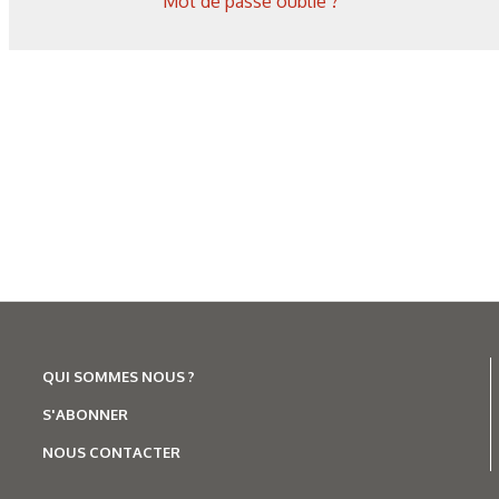
Mot de passe oublié ?
Corrosion
,
Hydrogène
Caractérisation des hydrures
de titane : revue des principales
techniques d’analyse
QUI SOMMES NOUS ?
S'ABONNER
NOUS CONTACTER