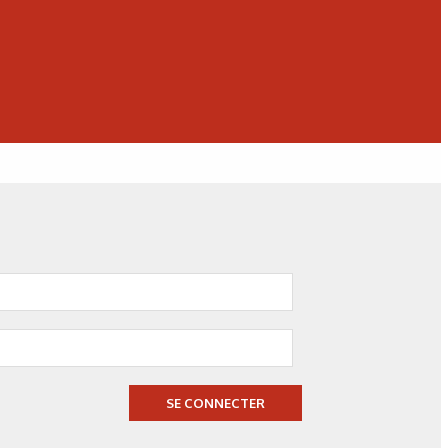
erformances des dépôts d’oxydes réfractaires.
ésultats obtenus avec les gammes optimisées.
arme THL30 monté sur hélicoptère Tigre.
SE CONNECTER