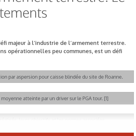
aitements
fi majeur à l’industrie de l’armement terrestre.
tions opérationnelles peu communes, est un défi
tion par aspersion pour caisse blindée du site de Roanne.
 moyenne atteinte par un driver sur le PGA tour. [1]
 réalisés, leurs objectifs et les normes associées.