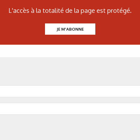
Tableau 2 : P
L'accès à la totalité de la page est protégé.
Tableau 3 : R
JE M'ABONNE
Montage d’
 thème