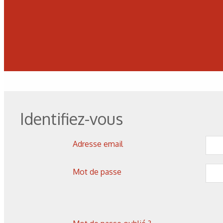
Identifiez-vous
Les derniers articles sur ce
Adresse email
Mot de passe