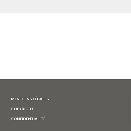
N°500 - Mai / Juin 2026
Traitements thermiques
Les aciers pour trempe
superficielle
MENTIONS LÉGALES
COPYRIGHT
CONFIDENTIALITÉ