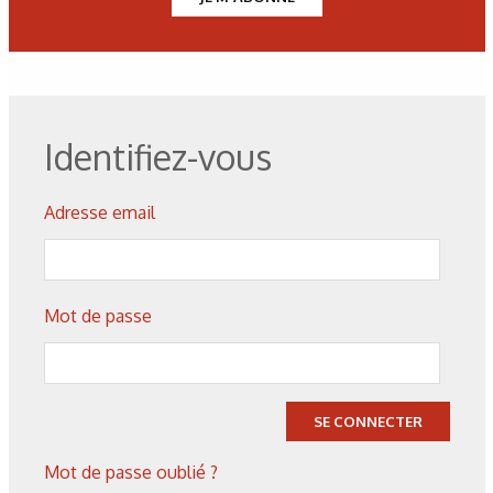
Figure 4 : Même revêtement qu’à la figure 3, correctement
poli.
Figure 5 : Revêtement par projection à la flamme Ni5Al.
Identifiez-vous
Adresse email
Figure 6 : Anneaux de synchronisation laiton, revêtus par
projection à la flamme de molybdène pour une meilleure
résistance à l’usure.
Mot de passe
Figure 7 : Revêtement de métal après projection à l’arc fil
électrique.
SE CONNECTER
Figure 8 : Revêtement HVOF de WC/12Co.
Mot de passe oublié ?