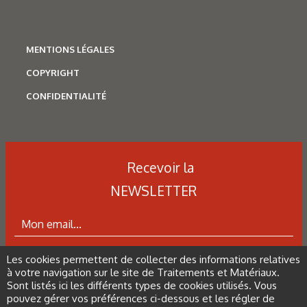
Figure 13 : Revêtement par projection de nickel à la flamme
avec 15 % de graphite.
MENTIONS LÉGALES
COPYRIGHT
Figure 14 : état des revêtements après polissage.
CONFIDENTIALITÉ
Figure 15 : Dommage au revêtement par projection de
céramique causé par l’enrobage à chaud.
Recevoir la
NEWSLETTER
Figure 16 : Même revêtement qu’à la figure 15, enrobé à
froid.
Les cookies permettent de collecter des informations relatives
ABONNEZ-VOUS À LA NEWSLETTER
à votre navigation sur le site de Traitements et Matériaux.
Figure 17 : Revêtement WC/Co par projection de plasma en
Sont listés ici les différents types de cookies utilisés. Vous
fond clair.
pouvez gérer vos préférences ci-dessous et les régler de