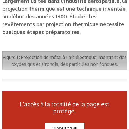
Largement usitée dans l’industrie aérospatiale, la
projection thermique est une technique inventée
au début des années 1900. Étudier les
revêtements par projection thermique nécessite
quelques étapes préparatoires.
Figure 1 : Projection de métal à l’arc électrique, montrant des
oxydes gris et arrondis, des particules non fondues.
Figure 2 : Fissure entre un revêtement par projection de
plasma et le substrat. La fissure provient du tronçonnage.
L'accès à la totalité de la page est
protégé.
Figure 3 : Revêtement par projection
céramique, insuffisamment poli.
JE M'ABONNE