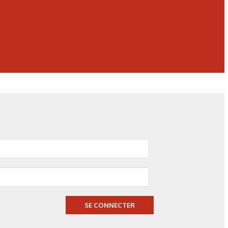
N°500 - Mai / Juin 2026
Simulation numérique
Simulation métallurgique
et optimisation des traitements
thermiques : une approche multi-
physique et multi-échelle
SE CONNECTER