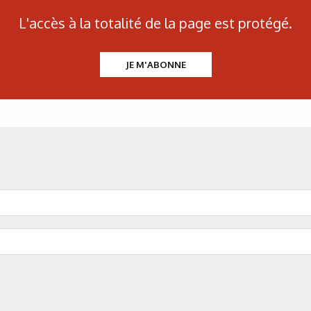
L'accès à la totalité de la page est protégé.
JE M'ABONNE
N°500 - Mai / Juin 2026
Traitements thermiques
Les aciers pour trempe
superficielle