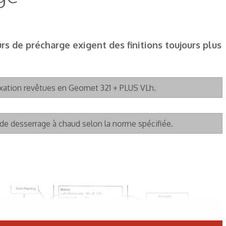
urs de précharge exigent des finitions toujours plus
ixation revêtues en Geomet 321 + PLUS VLh.
de desserrage à chaud selon la norme spécifiée.