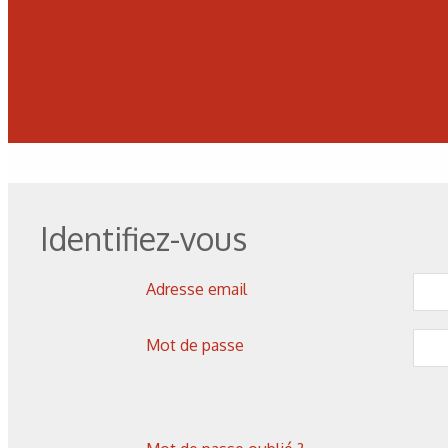
Corrosion
,
Hydrogène
Identifiez-vous
Caractérisation des hydrures
de titane : revue des principales
techniques d’analyse
Adresse email
Mot de passe