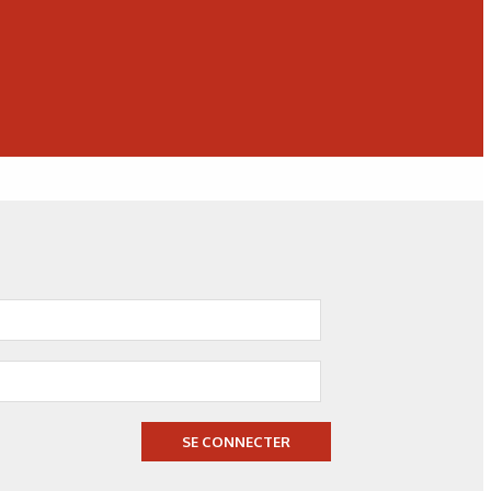
20/07/2026
Technologies
Fonctionnaliser les surfaces
grâce au laser
SE CONNECTER