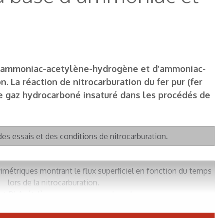
e d’ammoniac-acetylène-hydrogène et d’ammoniac-
. La réaction de nitrocarburation du fer pur (fer
e gaz hydrocarboné insaturé dans les procédés de
 des essais et des conditions de nitrocarburation.
imétriques montrant le flux superficiel en fonction du temps
lors de la nitrocarburation.
et B) Acétylène comme source de carbone.