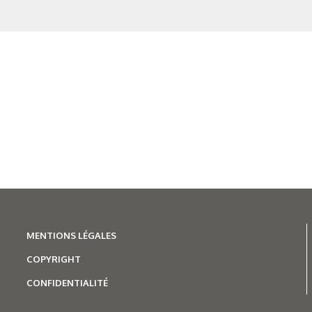
 thème
MENTIONS LÉGALES
COPYRIGHT
N°500 - Mai / Juin 2026
CONFIDENTIALITÉ
Traitements thermiques
Les aciers pour trempe