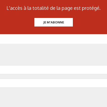
Figure 2 : Diagrammes de dif
L'accès à la totalité de la page est protégé.
de gaz cont
JE M'ABONNE
Figure 3 : Micrographies op
de carbone : A) 1-C3H6 (at
(attaque 
Figure 4 : Micrographies opt
d
A) 1-C2H2 (attaque Nital) ; B
C2H2 (attaque Murakami) ; 
Figure 5 : Micrographies opti