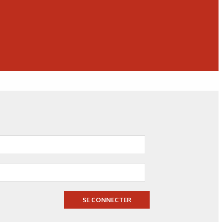
N°500 - Mai / Juin 2026
Simulation numérique
Simulation métallurgique
et optimisation des traitements
thermiques : une approche multi-
physique et multi-échelle
SE CONNECTER