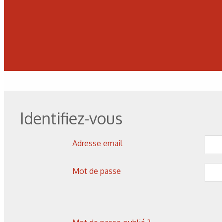
Corrosion
,
Hydrogène
Caractérisation des hydrures
de titane : revue des principales
Identifiez-vous
techniques d’analyse
Adresse email
Mot de passe