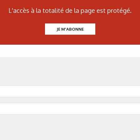
L'accès à la totalité de la page est protégé.
JE M'ABONNE
N°500 - Mai / Juin 2026
Traitements thermiques
Les aciers pour trempe
superficielle