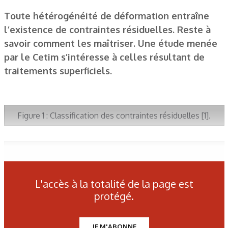
Toute hétérogénéité de déformation entraîne
l’existence de contraintes résiduelles. Reste à
savoir comment les maîtriser. Une étude menée
par le Cetim s’intéresse à celles résultant de
traitements superficiels.
Figure 1 : Classification des contraintes résiduelles [1].
Figure 2 : Schéma des interactions thermiques,
métallurgiques et mécaniques en traitement thermique [3].
L'accès à la totalité de la page est
protégé.
Figure 3 : Représentation classique d’un profil de champ de
contrainte sur une pièce cylindrique durcie
superficiellement [4].
JE M'ABONNE