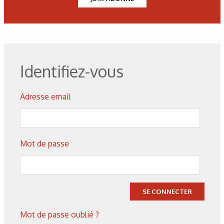
Figure 4 : Superposition des contraintes résiduelles et des
contraintes de service [5].
Identifiez-vous
Tableau 1 : Evolution des paramètres de maille en fonction
de la quantité de C et N.
Adresse email
Figure 5 : Fractographie de la pièce tapée traitée par
induction.
Mot de passe
Figure 6 : Profil de duretés et de contraintes résiduelles sur
un 42CrMo4 trempé à l’eau et à l’eau + 13 % polymère.
SE CONNECTER
Mot de passe oublié ?
Tableau 2 : Estimation des contraintes résiduelles de